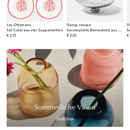
Les-Ottomans
Georg Jensen
D
apoli Dusty Pink aus zwei Snackschalen
Set Coral aus vier Suppentellern
Servierplatte Bernadotte aus Edelstahl by Sigvard Bernadotte
S
original price
original price
or
€ 215
€ 220
€
Sommerliche Vasen
Shop now