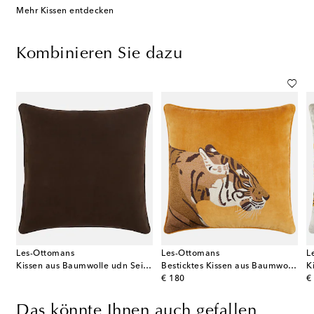
Mehr Kissen entdecken
Kombinieren Sie dazu
Les-Ottomans
Les-Ottomans
L
Kissen aus Baumwolle udn Seide
Besticktes Kissen aus Baumwollsamt
original price
or
€ 180
€
Das könnte Ihnen auch gefallen