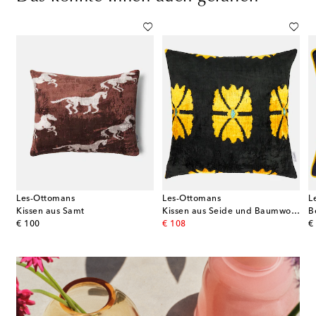
Les-Ottomans
Les-Ottomans
L
ktes Kissen Pegaso aus Leinen
Kissen aus Samt
Kissen aus Seide und Baumwolle
original price
original price
or
€ 100
€ 108
€