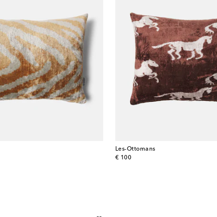
Les-Ottomans
original price
€ 100