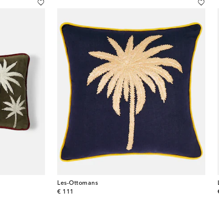
Les-Ottomans
original price
€ 111