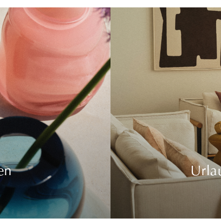
en
Urla