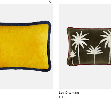
Les-Ottomans
original price
€ 125