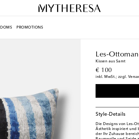
ROOMS
PROMOTIONS
LIFE
Designer
Les-O
Les-Ottoman
Kissen aus Samt
original price
€ 100
inkl. MwSt.; zzgl. Vers
Style-Details
Die Designs von Les-Ott
Ästhetik inspiriert un
der Ihr Zuhause bereic