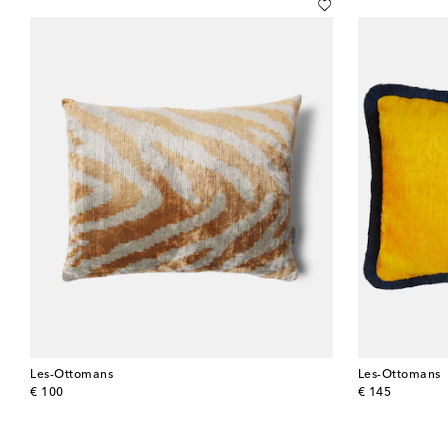
Les-Ottomans
Les-Ottomans
original price
original price
€ 100
€ 145