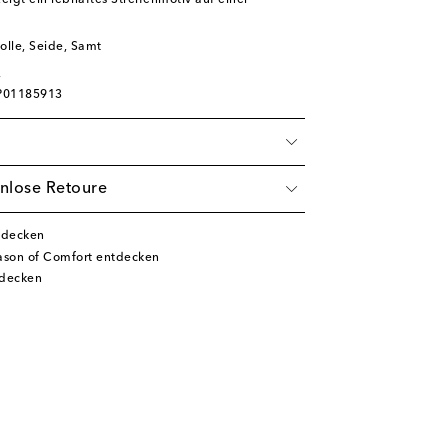
igt ein lebhaftes Streifenmotiv auf einer
lle, Seide, Samt
 P01185913
nlose Retoure
tdecken
son of Comfort entdecken
tdecken