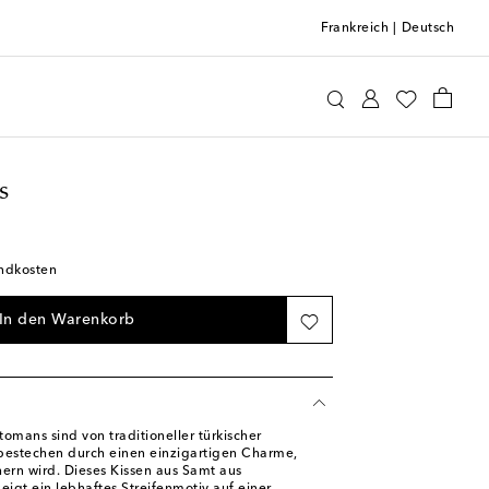
Frankreich
|
Deutsch
ttomans
Home & Living
Heimtextilien
Kissen
s
andkosten
In den Warenkorb
omans sind von traditioneller türkischer
d bestechen durch einen einzigartigen Charme,
hern wird. Dieses Kissen aus Samt aus