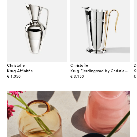
Christofle
Christofle
D
l aus Edelstahl by Henning Koppel
Krug Affinités
Krug Fjerdingstad by Christian Fjerdingstad
K
original price
original price
or
€ 1.050
€ 3.150
€