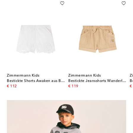
Zimmermann Kids
Zimmermann Kids
Z
Prepster aus Baumwoll-Cord
Bestickte Shorts Awaken aus Baumwolle
Bestickte Jeansshorts Wanderlust
original price
original price
or
€ 112
€ 119
€