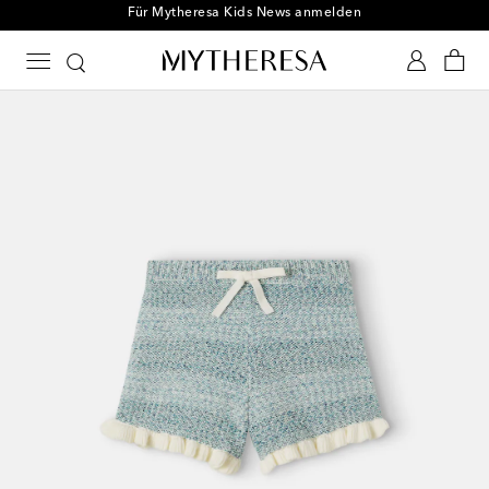
Für Mytheresa Kids News anmelden