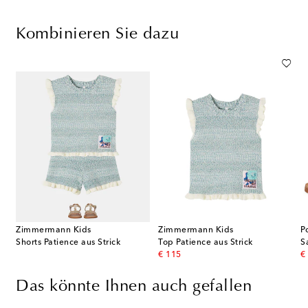
Kombinieren Sie dazu
Zimmermann Kids
Zimmermann Kids
P
Shorts Patience aus Strick
Top Patience aus Strick
original price
or
€ 115
€
Das könnte Ihnen auch gefallen