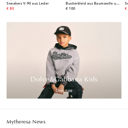
Sneakers V-90 aus Leder
Bustierkleid aus Baumwolle und Seide
S
original price
original price
or
€ 80
€ 100
€
Dolce&Gabbana Kids
Shop now
Mytheresa News