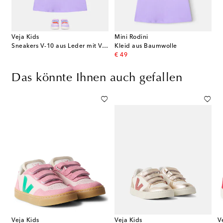
Veja Kids
Mini Rodini
Sneakers V-10 aus Leder mit Veloursleder
Kleid aus Baumwolle
original price
€ 49
Das könnte Ihnen auch gefallen
Veja Kids
Veja Kids
V