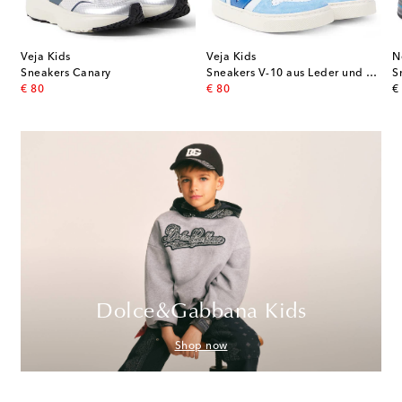
Veja Kids
Veja Kids
N
Sneakers Canary
Sneakers V-10 aus Leder und Veloursleder
S
original price
original price
or
€ 80
€ 80
€
Dolce&Gabbana Kids
Shop now