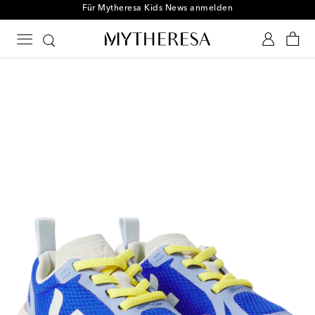
Für Mytheresa Kids News anmelden