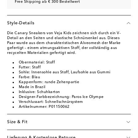
Free Shipping ab € 300 Bestellwert
Style-Details
Die Canary Sneakers von Veja Kids zeichnen sich durch ein V-
Detail an den Seiten und elastische Schnürsenkel aus. Dieses
Paar wurde aus dem charakteristischen Alveomesh der Marke
gefertigt – einem atmungsaktiven Stoff, der vollständig aus
recycelten Materialien gefertigt wird.
Obermaterial: Stoff
Futter: Stoff
Sohle: Innensohle aus Stoff, Laufsohle aus Gummi
Farbe: Blau
Kappenform: runde Zehenpartie
Made in Brazil
Inklusive: Schuhkarton
Designer-Farbbezeichnung: Paros Ice Olympe
Verschlussart: Schnellschnürsystem
Artikelnummer: P01150062
Size & Fit
Lieferung & Kostenlose Retoure