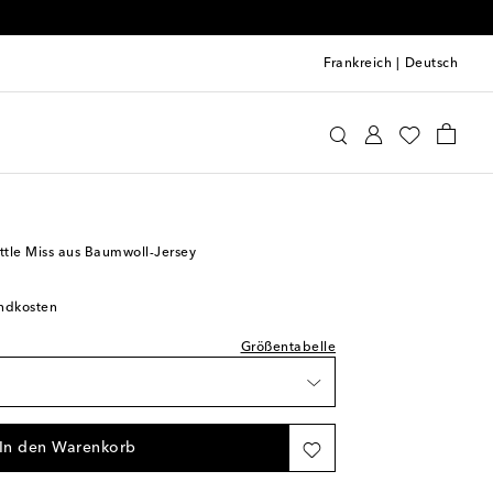
Frankreich
|
Deutsch
tyles
Sweatshirts von Gucci Kids
prechend normal aus
iste
ittle Miss aus Baumwoll-Jersey
arkeit
andkosten
arkeit
Größentabelle
barkeit
barkeit
In den Warenkorb