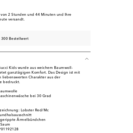
b von
2 Stunden und 44 Minuten
und Ihre
eute versandt.
 300 Bestellwert
 Gucci Kids wurde aus weichem Baumwoll-
ietet ganztägigen Komfort. Das Design ist mit
 liebenswerten Charakter aus der
ie bedruckt.
Baumwolle
Maschinenwäsche bei 30 Grad
zeichnung: Lobster Red/Mc
Rundhalsausschnitt
 gerippte Ärmelbündchen
r Saum
 P01192128