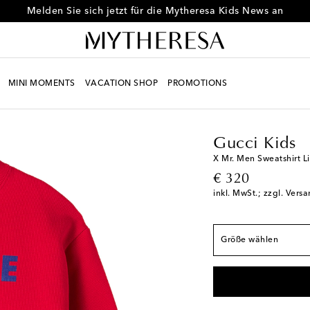
Melden Sie sich jetzt für die Mytheresa Kids News an
MINI MOMENTS
VACATION SHOP
PROMOTIONS
Kids
Unverzichtbare S
Fällt der Größe ents
Y 4
Letzter Artikel
Gucci Kids
Y 5
Auf die Wunschl
X Mr. Men Sweatshirt L
original price
€ 320
Y 6
Geringe Verfügb
inkl. MwSt.; zzgl. Vers
Y 8
Geringe Verfügb
Y 10
Geringe Verfüg
Größe wählen
Y 12
Geringe Verfüg