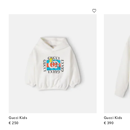
Gucci Kids
Gucci Kids
original price
original price
€ 250
€ 390