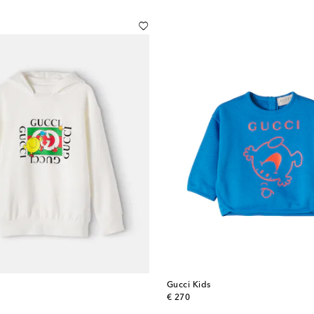
Gucci Kids
original price
€ 270