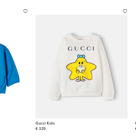
Gucci Kids
original price
€ 320