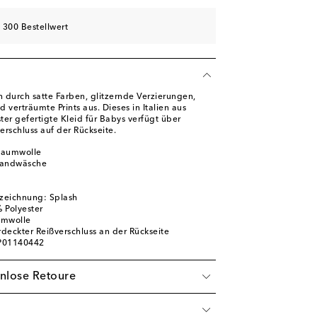
 300 Bestellwert
h durch satte Farben, glitzernde Verzierungen,
 verträumte Prints aus. Dieses in Italien aus
r gefertigte Kleid für Babys verfügt über
rschluss auf der Rückseite.
Baumwolle
Handwäsche
zeichnung: Splash
 Polyester
umwolle
rdeckter Reißverschluss an der Rückseite
 P01140442
nlose Retoure