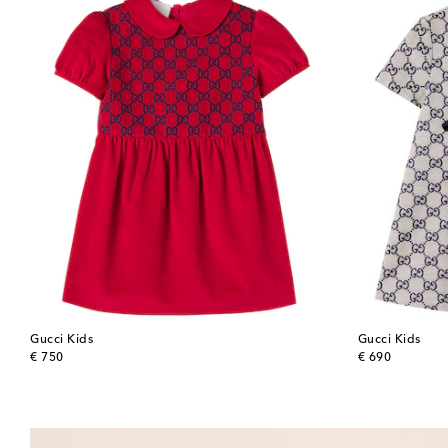
Gucci Kids
Gucci Kids
original price
original price
€ 750
€ 690