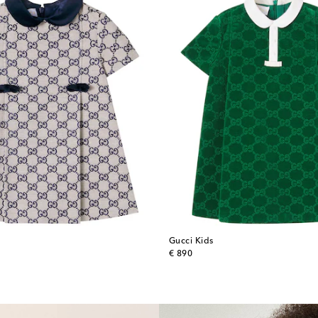
Gucci Kids
original price
€ 890