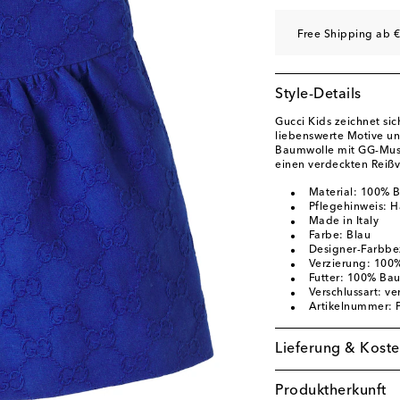
Free Shipping ab €
Style-Details
Gucci Kids zeichnet sic
liebenswerte Motive und
Baumwolle mit GG-Muste
einen verdeckten Reißve
Material: 100% 
Pflegehinweis: 
Made in Italy
Farbe: Blau
Designer-Farbbe
Verzierung: 100%
Futter: 100% Ba
Verschlussart: ve
Artikelnummer:
Lieferung & Koste
Produktherkunft