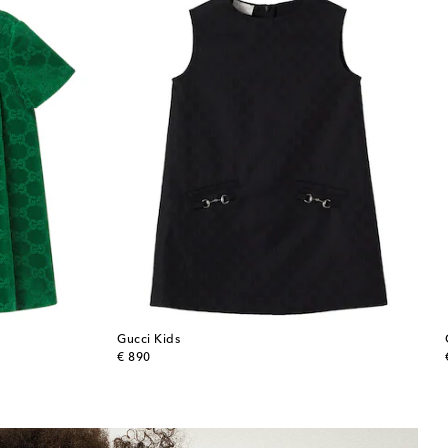
Gucci Kids
original price
€ 890