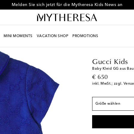
Melden Sie sich jetzt für die Mytheresa Kids News an
MINI MOMENTS
VACATION SHOP
PROMOTIONS
Fällt der Größe ents
Kids
Designer
Gucci 
M 3-6
Letzter Artike
M 6-9
Auf die Wunsc
Gucci Kids
M 9-12
Auf die Wuns
Baby Kleid GG aus Ba
original price
€ 650
M 12-18
Letzter Arti
inkl. MwSt.; zzgl. Vers
M 18-24
Letzter Arti
M 24
Letzter Artikel
Größe wählen
M 36
Geringe Verfü