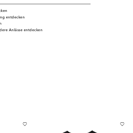
cken
ung entdecken
n
ndere Anlässe entdecken