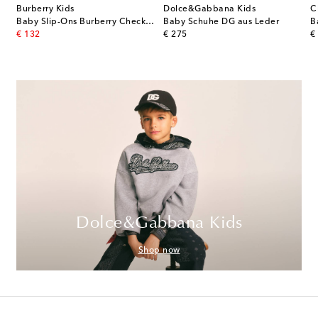
Burberry Kids
Dolce&Gabbana Kids
C
er Anagram Medium
Baby Slip-Ons Burberry Check aus Canvas
Baby Schuhe DG aus Leder
original price
original price
or
€ 132
€ 275
€
Dolce&Gabbana Kids
Shop now