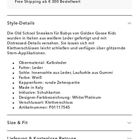
Free Shipping ab € 300 Bestellwert
Style-Details
Die Old School Sneakers für Babys von Golden Goose Kids
wurden in Italien aus weißem Leder gefertigt und mit
Distressed-Details versehen. Sie lassen sich mit
Klettverschlüssen leicht schließen und verfügen über glitzernde
Stern-Applikationen.
Obermaterial: Kalbsleder
Futter: Leder
Sohle: Innensohle aus Leder, Laufsohle aus Gummi
Farbe: Weiß
Kappenform: runde Zehenpartie
Made in Italy
Inklusive: Schuhkarton
Designer-Farbbezeichnung: White/Platinum
Verschlussart: Klettverschluss
Artikelnummer: P01117545
Size & Fit
Lieferung & Kostenlose Retoure