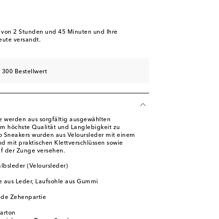
b von
2 Stunden und 45 Minuten
und Ihre
eute versandt.
 300 Bestellwert
e werden aus sorgfältig ausgewählten
 um höchste Qualität und Langlebigkeit zu
lo Sneakers wurden aus Veloursleder mit einem
nd mit praktischen Klettverschlüssen sowie
f der Zunge versehen.
lbsleder (Veloursleder)
e aus Leder, Laufsohle aus Gummi
de Zehenpartie
karton