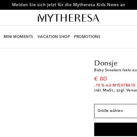
Melden Sie sich jetzt für die Mytheresa Kids News an
MINI MOMENTS
VACATION SHOP
PROMOTIONS
Kids
Designer
Donsj
Donsje
Baby Sneakers Ivalo au
Europäische Größen
original price
€ 80
EU 19 / M 9-12
Letz
-10 % mit MYEXTRA10
inkl. MwSt.; zzgl. Vers
EU 20 / M 12-18
Ger
EU 21 / M 18
Größe wählen
EU 22 / M 18-24
Ger