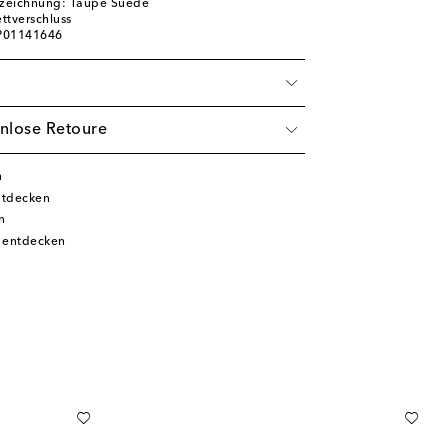
zeichnung: Taupe Suede
ettverschluss
 P01141646
nlose Retoure
n
ntdecken
n
 entdecken