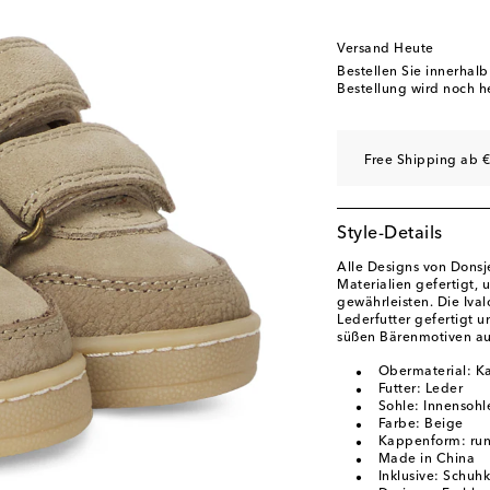
Versand Heute
Bestellen Sie innerhal
Bestellung wird noch h
Free Shipping ab €
Style-Details
Alle Designs von Donsj
Materialien gefertigt,
gewährleisten. Die Iva
Lederfutter gefertigt u
süßen Bärenmotiven au
Obermaterial: Ka
Futter: Leder
Sohle: Innensohl
Farbe: Beige
Kappenform: run
Made in China
Inklusive: Schuh