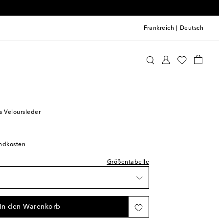
Frankreich
|
Deutsch
e
Schuhe
Schuhe für Babys
s Veloursleder
ter Artikel
andkosten
inge Verfügbarkeit
Größentabelle
inge Verfügbarkeit
In den Warenkorb