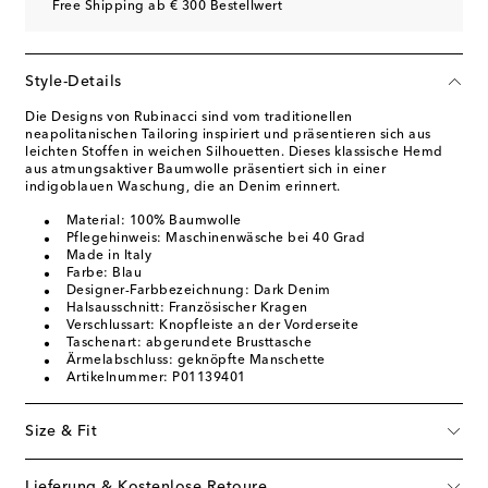
Free Shipping ab € 300 Bestellwert
Style-Details
Die Designs von Rubinacci sind vom traditionellen
neapolitanischen Tailoring inspiriert und präsentieren sich aus
leichten Stoffen in weichen Silhouetten. Dieses klassische Hemd
aus atmungsaktiver Baumwolle präsentiert sich in einer
indigoblauen Waschung, die an Denim erinnert.
Material: 100% Baumwolle
Pflegehinweis: Maschinenwäsche bei 40 Grad
Made in Italy
Farbe: Blau
Designer-Farbbezeichnung: Dark Denim
Halsausschnitt: Französischer Kragen
Verschlussart: Knopfleiste an der Vorderseite
Taschenart: abgerundete Brusttasche
Ärmelabschluss: geknöpfte Manschette
Artikelnummer: P01139401
Size & Fit
Lieferung & Kostenlose Retoure