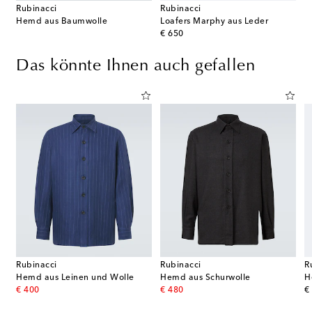
Rubinacci
Rubinacci
Hemd aus Baumwolle
Loafers Marphy aus Leder
original price
€ 650
Das könnte Ihnen auch gefallen
Rubinacci
Rubinacci
R
Hemd aus Leinen und Wolle
Hemd aus Schurwolle
H
original price
original price
or
€ 400
€ 480
€