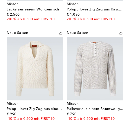
Missoni
Missoni
Jacke aus einem Wollgemisch
Polopullover Zig Zag aus Kaschmir
original price
original price
€ 2.500
€ 1.090
-10 % ab € 500 mit FIRST10
-10 % ab € 500 mit FIRST10
Neue Saison
Neue Saison
Missoni
Missoni
Polopullover Zig Zag aus einem Wollgemisch
Pullover aus einem Baumwollgemisch
original price
original price
€ 990
€ 790
-10 % ab € 500 mit FIRST10
-10 % ab € 500 mit FIRST10