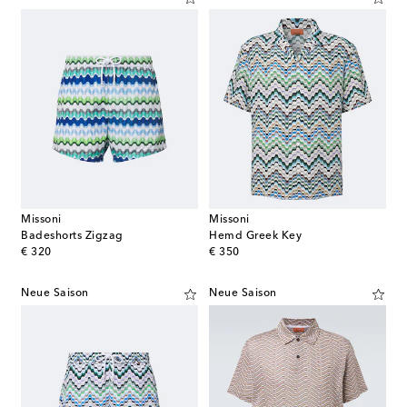
Missoni
Missoni
Badeshorts Zigzag
Hemd Greek Key
original price
original price
€ 320
€ 350
Neue Saison
Neue Saison