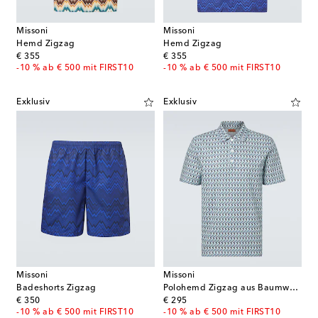
Missoni
Missoni
Hemd Zigzag
Hemd Zigzag
original price
original price
€ 355
€ 355
-10 % ab € 500 mit FIRST10
-10 % ab € 500 mit FIRST10
Exklusiv
Exklusiv
Missoni
Missoni
Badeshorts Zigzag
Polohemd Zigzag aus Baumwolle
original price
original price
€ 350
€ 295
-10 % ab € 500 mit FIRST10
-10 % ab € 500 mit FIRST10