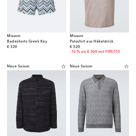
Missoni
Missoni
Badeshorts Greek Key
Poloshirt aus Häkelstrick
original price
original price
€ 320
€ 520
-10 % ab € 500 mit FIRST10
Neue Saison
Neue Saison