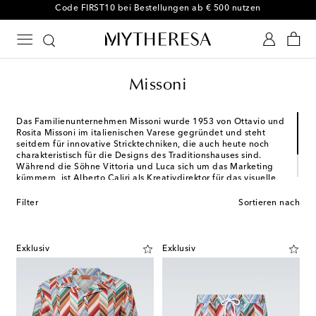
-10 % bei Ihrer ersten Bestellung auf ausgewählte Styles
Missoni
Das Familienunternehmen Missoni wurde 1953 von Ottavio und
Rosita Missoni im italienischen Varese gegründet und steht
seitdem für innovative Stricktechniken, die auch heute noch
charakteristisch für die Designs des Traditionshauses sind.
Während die Söhne Vittoria und Luca sich um das Marketing
kümmern, ist Alberto Caliri als Kreativdirektor für das visuelle
Erbe von Missoni verantwortlich und schafft es ebenso
meisterhaft wie erfolgreich die farbenfrohen Zickzack- und
Filter
Sortieren nach
Streifenmuster Saison für Saison neu zu interpretieren.
Exklusiv
Exklusiv