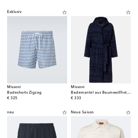
Exklusiv
Missoni
Missoni
Badeshorts Zigzag
Bademantel aus Baumwollfrottee
original price
original price
€ 325
€ 333
neu
Neue Saison