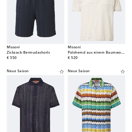
Missoni
Missoni
Zickzack-Bermudashorts
Polohemd aus einem Baumwollgemisch
original price
original price
€ 550
€ 520
Neue Saison
Neue Saison