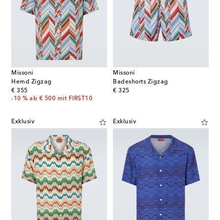
Missoni
Missoni
Hemd Zigzag
Badeshorts Zigzag
original price
original price
€ 355
€ 325
-10 % ab € 500 mit FIRST10
Exklusiv
Exklusiv