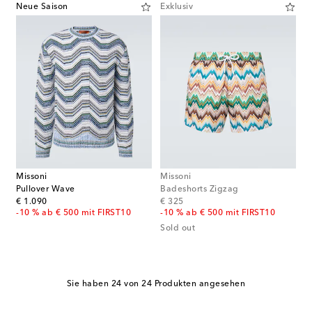
Neue Saison
Exklusiv
Missoni
Missoni
Pullover Wave
Badeshorts Zigzag
original price
original price
€ 1.090
€ 325
-10 % ab € 500 mit FIRST10
-10 % ab € 500 mit FIRST10
Sold out
Sie haben 24 von 24 Produkten angesehen