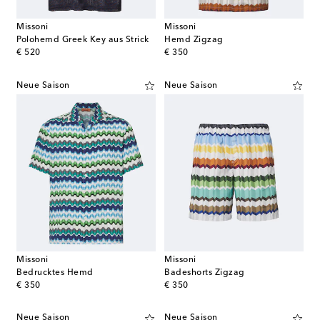
Missoni
Missoni
Polohemd Greek Key aus Strick
Hemd Zigzag
original price
original price
€ 520
€ 350
Neue Saison
Neue Saison
Missoni
Missoni
Bedrucktes Hemd
Badeshorts Zigzag
original price
original price
€ 350
€ 350
Neue Saison
Neue Saison