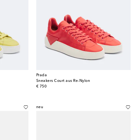
Prada
Sneakers Court aus Re-Nylon
original price
€ 750
neu