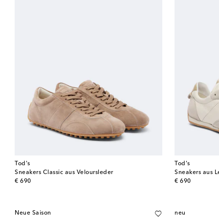
Tod's
Tod's
Sneakers Classic aus Veloursleder
Sneakers aus L
original price
original price
€ 690
€ 690
Neue Saison
neu