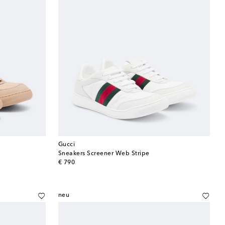
Gucci
Sneakers Screener Web Stripe
original price
€ 790
neu