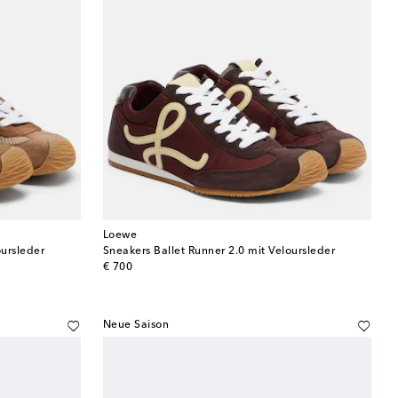
Loewe
oursleder
Sneakers Ballet Runner 2.0 mit Veloursleder
original price
€ 700
Neue Saison