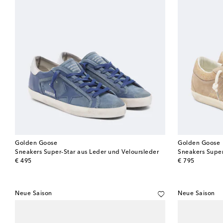
Golden Goose
Golden Goose
Sneakers Super-Star aus Leder und Veloursleder
Sneakers Super
original price
original price
€ 495
€ 795
Neue Saison
Neue Saison