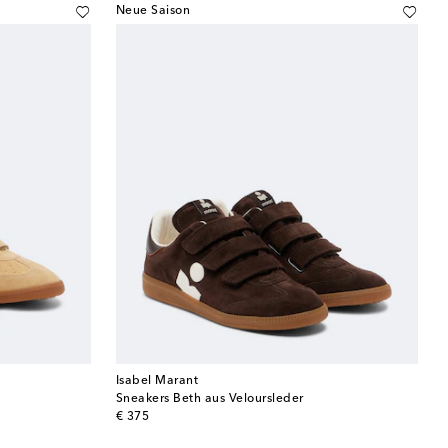
Neue Saison
Isabel Marant
Sneakers Beth aus Veloursleder
original price
€ 375