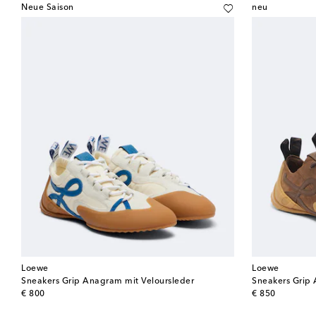
Neue Saison
neu
Loewe
Loewe
Sneakers Grip Anagram mit Veloursleder
Sneakers Grip 
original price
original price
€ 800
€ 850