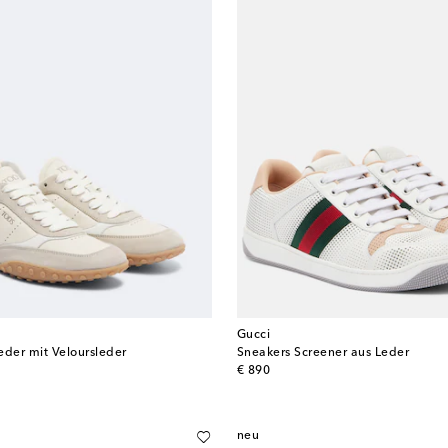
Gucci
eder mit Veloursleder
Sneakers Screener aus Leder
original price
€ 890
neu