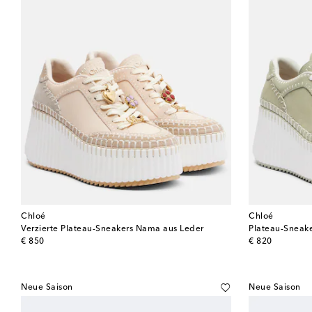
Chloé
Chloé
Verzierte Plateau-Sneakers Nama aus Leder
Plateau-Sneake
original price
original price
€ 850
€ 820
Neue Saison
Neue Saison