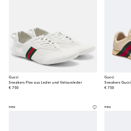
Gucci
Gucci
Sneakers Flex aus Leder und Veloursleder
Sneakers Gucci
original price
original price
€ 750
€ 750
neu
neu