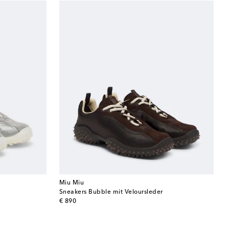
Miu Miu
Sneakers Bubble mit Veloursleder
original price
€ 890