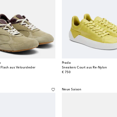
a
Prada
 Flash aus Veloursleder
Sneakers Court aus Re-Nylon
original price
€ 750
Neue Saison