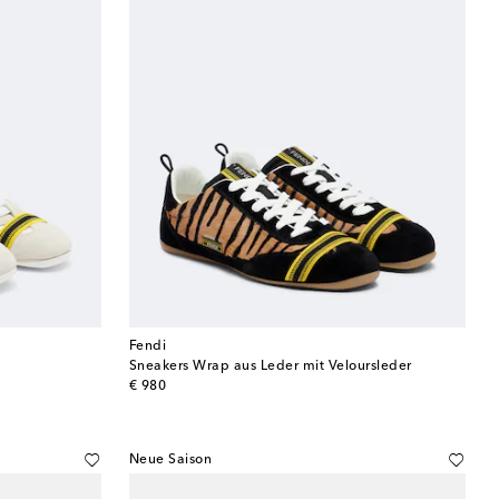
Fendi
Sneakers Wrap aus Leder mit Veloursleder
original price
€ 980
Neue Saison