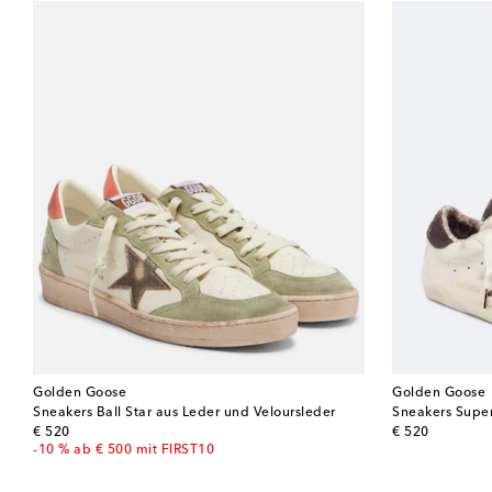
Golden Goose
Golden Goose
Sneakers Ball Star aus Leder und Veloursleder
Sneakers Super
original price
original price
€ 520
€ 520
-10 % ab € 500 mit FIRST10