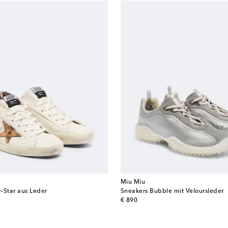
Miu Miu
-Star aus Leder
Sneakers Bubble mit Veloursleder
original price
€ 890