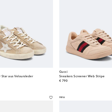
Gucci
 Star aus Veloursleder
Sneakers Screener Web Stripe
original price
€ 790
neu