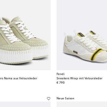
Fendi
rs Nama aus Veloursleder
Sneakers Wrap mit Veloursleder
original price
€ 790
Neue Saison