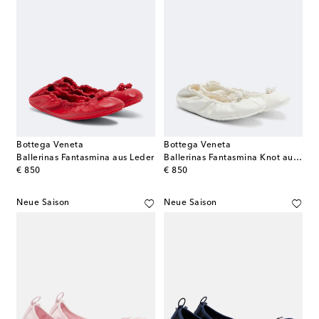
Bottega Veneta
Bottega Veneta
Ballerinas Fantasmina aus Leder
Ballerinas Fantasmina Knot aus Leder
original price
original price
€ 850
€ 850
Neue Saison
Neue Saison