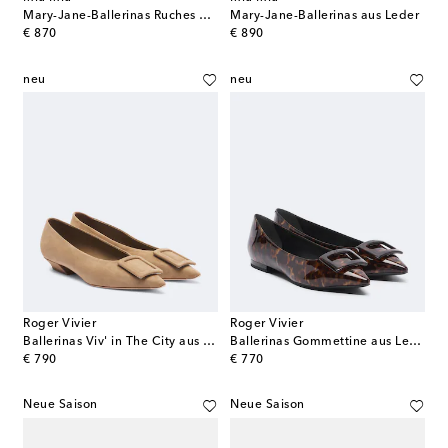
Mary-Jane-Ballerinas Ruches aus Veloursleder
Mary-Jane-Ballerinas aus Leder
original price
original price
€ 870
€ 890
neu
neu
Roger Vivier
Roger Vivier
Ballerinas Viv' in The City aus Veloursleder
Ballerinas Gommettine aus Leder
original price
original price
€ 790
€ 770
Neue Saison
Neue Saison