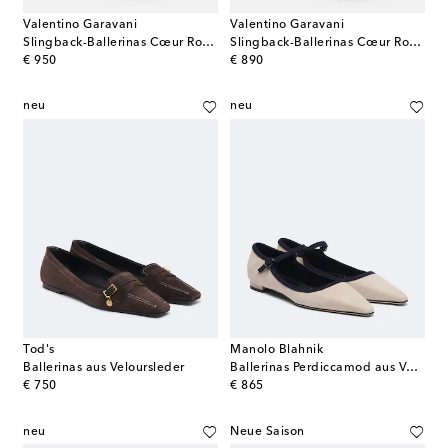
Valentino Garavani
Valentino Garavani
Slingback-Ballerinas Cœur Royal aus Satin
Slingback-Ballerinas Cœur Royal aus Metallic-Leder
original price
original price
€ 950
€ 890
neu
neu
Tod's
Manolo Blahnik
Ballerinas aus Veloursleder
Ballerinas Perdiccamod aus Veloursleder
original price
original price
€ 750
€ 865
neu
Neue Saison