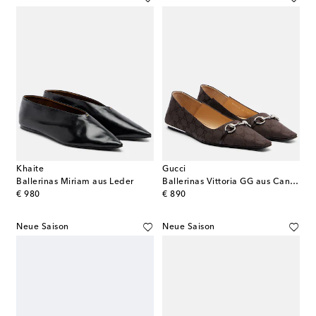
Khaite
Gucci
Ballerinas Miriam aus Leder
Ballerinas Vittoria GG aus Canvas
original price
original price
€ 980
€ 890
Neue Saison
Neue Saison