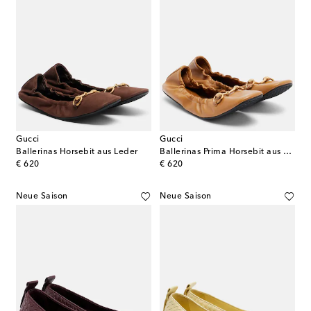
Gucci
Gucci
Ballerinas Horsebit aus Leder
Ballerinas Prima Horsebit aus Leder
original price
original price
€ 620
€ 620
Neue Saison
Neue Saison