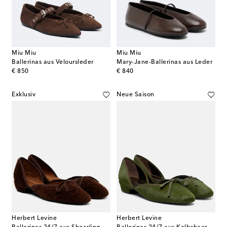
Miu Miu
Miu Miu
Ballerinas aus Veloursleder
Mary-Jane-Ballerinas aus Leder
original price
original price
€ 850
€ 840
Exklusiv
Neue Saison
Herbert Levine
Herbert Levine