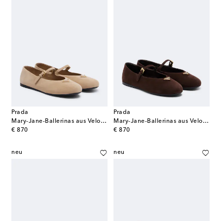
Prada
Prada
Mary-Jane-Ballerinas aus Veloursleder
Mary-Jane-Ballerinas aus Veloursleder
original price
original price
€ 870
€ 870
neu
neu