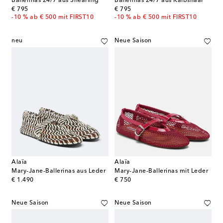
Ballerinas 24/7 aus Shearling
Ballerinas 24/7 aus Kalbshaar
original price
original price
€ 795
€ 795
-10 % ab € 500 mit FIRST10
-10 % ab € 500 mit FIRST10
neu
Neue Saison
Alaïa
Alaïa
Mary-Jane-Ballerinas aus Leder
Mary-Jane-Ballerinas mit Leder
original price
original price
€ 1.490
€ 750
Neue Saison
Neue Saison