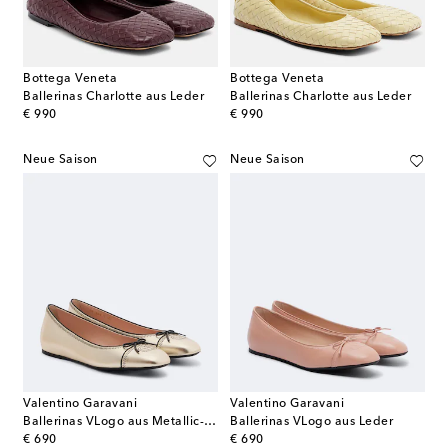
Bottega Veneta
Bottega Veneta
Ballerinas Charlotte aus Leder
Ballerinas Charlotte aus Leder
original price
original price
€ 990
€ 990
Neue Saison
Neue Saison
Valentino Garavani
Valentino Garavani
Ballerinas VLogo aus Metallic-Leder
Ballerinas VLogo aus Leder
original price
original price
€ 690
€ 690