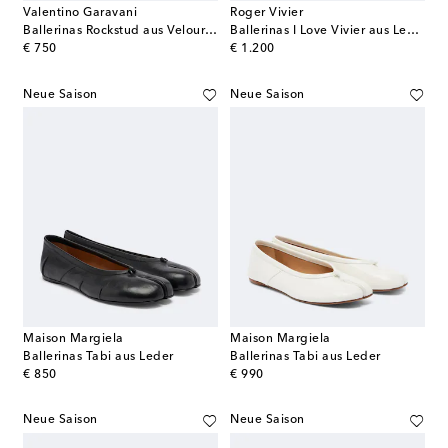
Valentino Garavani
Roger Vivier
Ballerinas Rockstud aus Veloursleder
Ballerinas I Love Vivier aus Leder
original price
original price
€ 750
€ 1.200
Neue Saison
Neue Saison
Maison Margiela
Maison Margiela
Ballerinas Tabi aus Leder
Ballerinas Tabi aus Leder
original price
original price
€ 850
€ 990
Neue Saison
Neue Saison