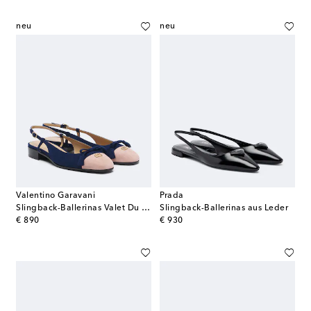
neu
neu
Valentino Garavani
Prada
Slingback-Ballerinas Valet Du Roi aus Veloursleder
Slingback-Ballerinas aus Leder
original price
original price
€ 890
€ 930