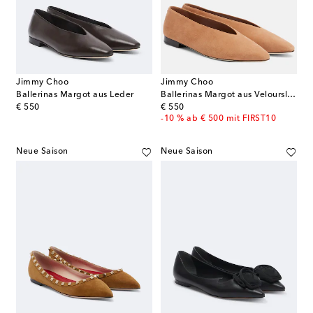
Jimmy Choo
Jimmy Choo
Ballerinas Margot aus Leder
Ballerinas Margot aus Veloursleder
original price
original price
€ 550
€ 550
-10 % ab € 500 mit FIRST10
Neue Saison
Neue Saison