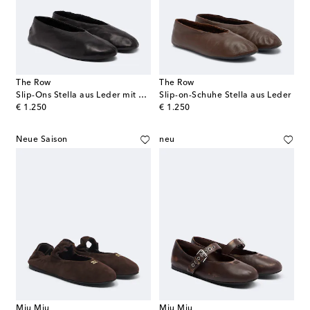
The Row
The Row
Slip-Ons Stella aus Leder mit Shearling
Slip-on-Schuhe Stella aus Leder
original price
original price
€ 1.250
€ 1.250
Neue Saison
neu
Miu Miu
Miu Miu