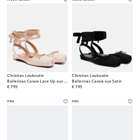
Christian Louboutin
Christian Louboutin
Ballerinas Cassia Lace Up aus Satin
Ballerinas Cassia aus Satin
original price
original price
€ 795
€ 795
neu
neu