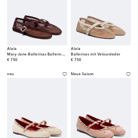
Alaïa
Alaïa
Mary-Jane-Ballerinas Ballerine aus Mesh
Ballerinas mit Veloursleder
original price
original price
€ 750
€ 750
neu
Neue Saison