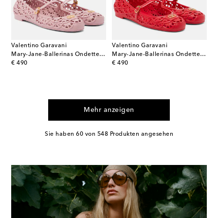
Valentino Garavani
Valentino Garavani
Mary-Jane-Ballerinas Ondette VLogo
Mary-Jane-Ballerinas Ondette VLogo
original price
original price
€ 490
€ 490
Mehr anzeigen
Sie haben 60 von 548 Produkten angesehen