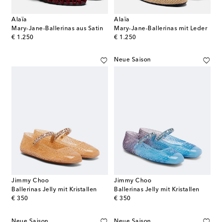
Alaïa
Alaïa
Mary-Jane-Ballerinas aus Satin
Mary-Jane-Ballerinas mit Leder
original price
original price
€ 1.250
€ 1.250
Neue Saison
Jimmy Choo
Jimmy Choo
Ballerinas Jelly mit Kristallen
Ballerinas Jelly mit Kristallen
original price
original price
€ 350
€ 350
Neue Saison
Neue Saison