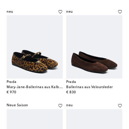
neu
neu
Prada
Prada
Mary-Jane-Ballerinas aus Kalbshaar
Ballerinas aus Veloursleder
original price
original price
€ 970
€ 830
Neue Saison
neu