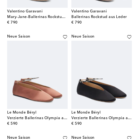
Valentino Garavani
Valentino Garavani
Mary-Jane-Ballerinas Rockstud aus Leder
Ballerinas Rockstud aus Leder
original price
original price
€ 790
€ 790
Neue Saison
Neue Saison
Le Monde Béryl
Le Monde Béryl
Verzierte Ballerinas Olympia aus Satin
Verzierte Ballerinas Olympia aus Satin
original price
original price
€ 590
€ 590
Neue Saison
Neue Saison