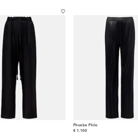
Phoebe Philo
original price
€ 1.100