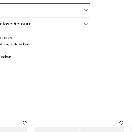
nlose Retoure
tdecken
idung entdecken
decken