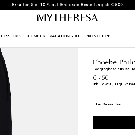
Erhalten Sie -10 % auf Ihre erste Bestellung ab € 500
CESSOIRES
SCHMUCK
VACATION SHOP
PROMOTIONS
Women
Designer
Ph
Fällt der Größe ents
FR 34
Geringe Verfü
Phoebe Phil
FR 36
Jogginghose aus Baum
original price
€ 750
FR 38
inkl. MwSt.; zzgl. Vers
FR 40
Geringe Verfü
FR 42
Geringe Verfü
Größe wählen
FR 44
Geringe Verfü