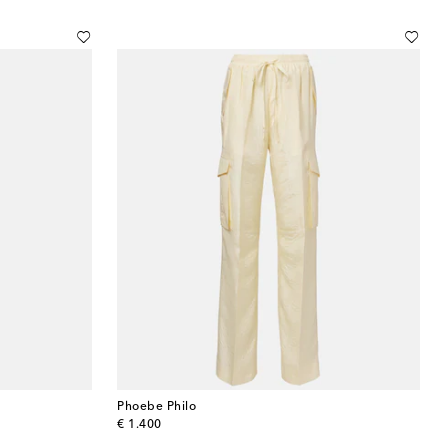
Phoebe Philo
original price
€ 1.400