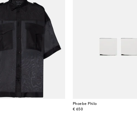
Phoebe Philo
original price
€ 650