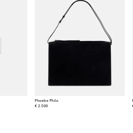
Phoebe Philo
original price
€ 2.500