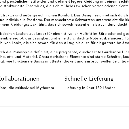
und persönlichen Stil wider und definiert legere Kleidung mit einem archi
und strukturierte Ensembles, die sich mühelos zwischen verschiedenen Kon
e Struktur und außergewöhnlichen Komfort. Das Design zeichnet sich durc
eine individuelle Passform. Der monochrome Schwarzton unterstreicht die kl
inem Kleidungsstück führt, das sich sowohl essentiell als auch durchdacht 
schen Loafers aus Leder für einen stilvollen Auftritt im Büro oder bei g
nsemble ergibt, das Lässigkeit und eine durchdachte Note ausbalanciert. F
ahl von Looks, die sich sowohl für den Alltag als auch für elegantere Anläss
h die Philosophie definiert, eine prägnante, durchdachte Garderobe für d
ouette und Material. Charakteristische Elemente sind starke Schnitte, luxu
igt, wie funktionale Basics mit Beständigkeit und anspruchsvoller Leichtig
Kollaborationen
Schnelle Lieferung
ions, die exklusiv bei Mytheresa
Lieferung in über 130 Länder