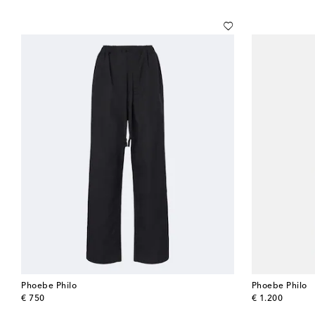
Phoebe Philo
Phoebe Philo
original price
original price
€ 750
€ 1.200