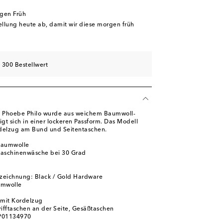
rgen Früh
tellung heute ab, damit wir diese morgen früh
 300 Bestellwert
 Phoebe Philo wurde aus weichem Baumwoll-
igt sich in einer lockeren Passform. Das Modell
rdelzug am Bund und Seitentaschen.
Baumwolle
Maschinenwäsche bei 30 Grad
l
zeichnung: Black / Gold Hardware
umwolle
 mit Kordelzug
rifftaschen an der Seite, Gesäßtaschen
 P01134970