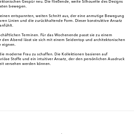
tektonischen Gespür neu. Die fließende, weite Silhouette des Designs
texten bewegen.
h einen entspannten, weiten Schnitt aus, der eine anmutige Bewegung
aren Linien und die zurückhaltende Form. Dieser konstruktive Ansatz
anfühlt.
eschäftlichen Terminen. Für das Wochenende passt sie zu einem
ür den Abend lässt sie sich mit einem Seidentop und architektonischen
e eignen.
ie moderne Frau zu schaffen. Die Kollektionen basieren auf
riöse Stoffe und ein intuitiver Ansatz, der den persönlichen Ausdruck
keit versehen werden können.