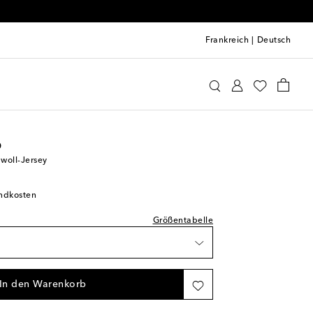
Frankreich
|
Deutsch
oebe Philo
Kleidung
Hosen
Weite Hosen
prechend normal aus
gbarkeit
o
woll-Jersey
andkosten
gbarkeit
Größentabelle
gbarkeit
gbarkeit
In den Warenkorb