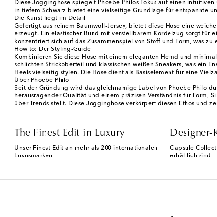
Diese Jogginghose spiegelt Phoebe Philos Fokus auf einen intuitiven 
in tiefem Schwarz bietet eine vielseitige Grundlage für entspannte 
Die Kunst liegt im Detail
Gefertigt aus reinem Baumwoll-Jersey, bietet diese Hose eine weich
erzeugt. Ein elastischer Bund mit verstellbarem Kordelzug sorgt für 
konzentriert sich auf das Zusammenspiel von Stoff und Form, was zu e
How to: Der Styling-Guide
Kombinieren Sie diese Hose mit einem eleganten Hemd und minimalisti
schlichten Strickoberteil und klassischen weißen Sneakers, was ein E
Heels vielseitig stylen. Die Hose dient als Basiselement für eine Vielz
Über Phoebe Philo
Seit der Gründung wird das gleichnamige Label von Phoebe Philo durc
herausragender Qualität und einem präzisen Verständnis für Form, Silh
über Trends stellt. Diese Jogginghose verkörpert diesen Ethos und ze
The Finest Edit in Luxury
Designer-
Unser Finest Edit an mehr als 200 internationalen
Capsule Collect
Luxusmarken
erhältlich sind