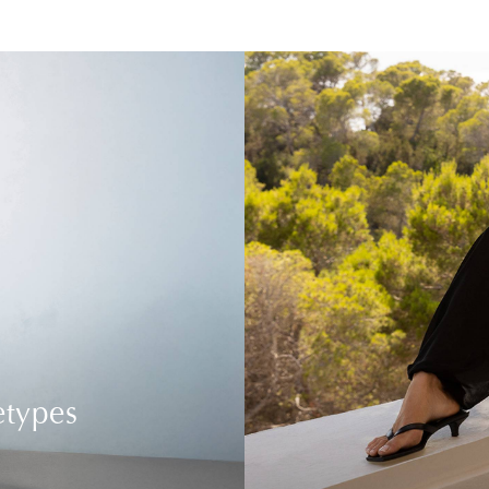
etypes