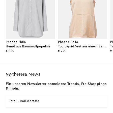
Phoebe Philo
Phoebe Philo
P
Hemd aus Baumwollpopeline
Top Liquid Vest aus einem Seidengemisch mit Satin
T
original price
original price
or
€ 820
€ 700
€
Mytheresa News
Für unseren Newsletter anmelden: Trends, Pre-Shoppings
& mehr.
Ihre E-Mail-Adresse