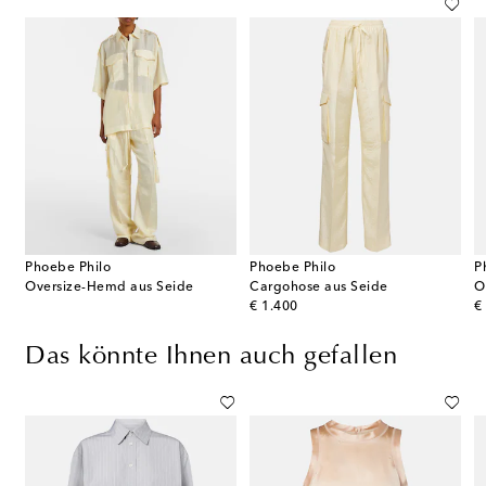
Phoebe Philo
Phoebe Philo
P
Oversize-Hemd aus Seide
Cargohose aus Seide
O
original price
or
€ 1.400
€
Das könnte Ihnen auch gefallen