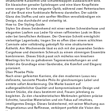
strukturierte Kurzärmel und Schulterklappen ausbalanciert wird.
Ein klassischer gerader Spitzkragen und eine klare Knopfleiste
vorne sorgen für eine elegante Optik, während zwei Pattentaschen
auf der Brust eine funktionale Referenz darstellen. Der subtile
Glanz des Stoffes und sein sanfter Weißton vervollständigen ein
Design, das durchdacht und vielseitig ist.
How to: Der Styling-Guide
Stylen Sie dieses Seidenhemd mit einer weiten Schneiderhose und
eleganten Loafern aus Leder für einen raffinierten Look im Büro
oder bei beruflichen Anlässen. Der Oversize-Schnitt ermöglicht
vielseitige Lagenlooks; tragen Sie es offen über einem schlichten
Camisole oder vollständig geknöpft für eine strukturiertere
Ästhetik. Am Wochenende lässt es sich mit der passenden Seiden-
Cargohose und dezentem Schmuck zu einem stimmigen Ensemble
kombinieren. Dieses Stück passt sich mühelos von kreativen
Meetings bis hin zu gehobenen Tagesveranstaltungen an und
bildet die Grundlage einer Garderobe, die Komfort und Eleganz
priorisiert.
Über Phoebe Philo
Nach einer gefeierten Karriere, die den modernen Luxus neu
definierte, lancierte Phoebe Philo ihr gleichnamiges Label und
erntete sofort Anerkennung. Die Marke basiert auf
außergewöhnlicher Qualität und kompromisslosem Design und
kreiert Stücke, die dazu bestimmt sind, Frauen jahrelang zu
begleiten. Zu den charakteristischen Merkmalen gehören präzise
Schnitte, luxuriöse Materialien und ein Fokus auf intuitives,
intelligentes Design. Dieses Seidenhemd, mit seiner Mischung aus
Pragmatismus und Raffinesse, verkörpert perfekt die Vision des