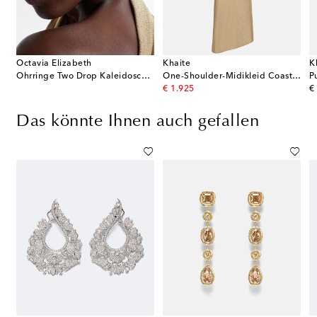
Octavia Elizabeth
Khaite
K
8kt Gelbgold mit Türkis
Ohrringe Two Drop Kaleidoscope aus 18kt Gelbgold mit Turmalin und Diamanten
One-Shoulder-Midikleid Coast aus Lamé
original price
or
€ 1.925
€
Das könnte Ihnen auch gefallen