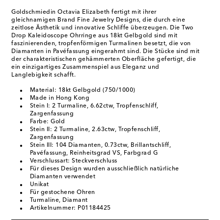
Goldschmiedin Octavia Elizabeth fertigt mit ihrer
gleichnamigen Brand Fine Jewelry Designs, die durch eine
zeitlose Ästhetik und innovative Schliffe überzeugen. Die Two
Drop Kaleidoscope Ohrringe aus 18kt Gelbgold sind mit
faszinierenden, tropfenförmigen Turmalinen besetzt, die von
Diamanten in Pavéfassung eingerahmt sind. Die Stücke sind mit
der charakteristischen gehämmerten Oberfläche gefertigt, die
ein einzigartiges Zusammenspiel aus Eleganz und
Langlebigkeit schafft.
Material: 18kt Gelbgold (750/1000)
Made in Hong Kong
Stein I: 2 Turmaline, 6.62ctw, Tropfenschliff,
Zargenfassung
Farbe: Gold
Stein II: 2 Turmaline, 2.63ctw, Tropfenschliff,
Zargenfassung
Stein III: 104 Diamanten, 0.73ctw, Brillantschliff,
Pavéfassung, Reinheitsgrad VS, Farbgrad G
Verschlussart: Steckverschluss
Für dieses Design wurden ausschließlich natürliche
Diamanten verwendet
Unikat
Für gestochene Ohren
Turmaline, Diamant
Artikelnummer: P01184425