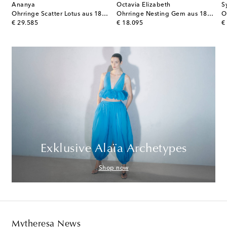
Ananya
Octavia Elizabeth
S
inge aus 18kt Gelbgold mit Edelsteinen
Ohrringe Scatter Lotus aus 18kt Weißgold mit Diamanten
Ohrringe Nesting Gem aus 18kt Gelbgold mit Diamanten
original price
original price
or
€ 29.585
€ 18.095
€
Exklusive Alaïa Archetypes
Shop now
Mytheresa News