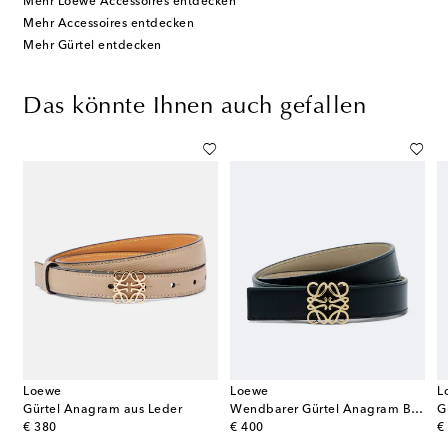
Mehr Loewe Accessoires entdecken
Mehr Accessoires entdecken
Mehr Gürtel entdecken
Das könnte Ihnen auch gefallen
Loewe
Loewe
L
Gürtel Anagram aus Leder
Wendbarer Gürtel Anagram Bombé aus Leder
original price
original price
or
€ 380
€ 400
€