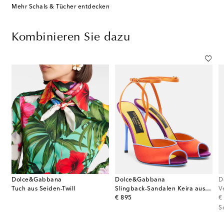
Mehr Schals & Tücher entdecken
Kombinieren Sie dazu
Dolce&Gabbana
Dolce&Gabbana
D
Tuch aus Seiden-Twill
Slingback-Sandalen Keira aus Satin
original price
or
€ 895
€
S