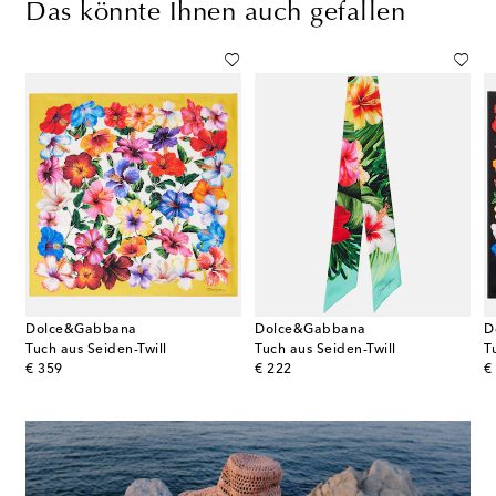
Das könnte Ihnen auch gefallen
Dolce&Gabbana
Dolce&Gabbana
D
 aus Seiden-Twill
Tuch aus Seiden-Twill
Tuch aus Seiden-Twill
T
original price
original price
or
€ 359
€ 222
€