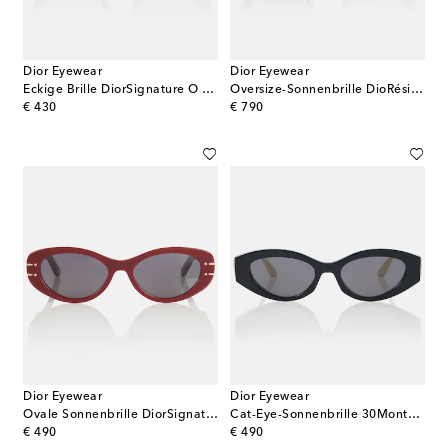
Dior Eyewear
Dior Eyewear
Eckige Brille DiorSignature O S6I
Oversize-Sonnenbrille DioRésille S1I
original price
original price
€ 430
€ 790
Dior Eyewear
Dior Eyewear
Ovale Sonnenbrille DiorSignature B8U
Cat-Eye-Sonnenbrille 30Montaigne B6I
original price
original price
€ 490
€ 490