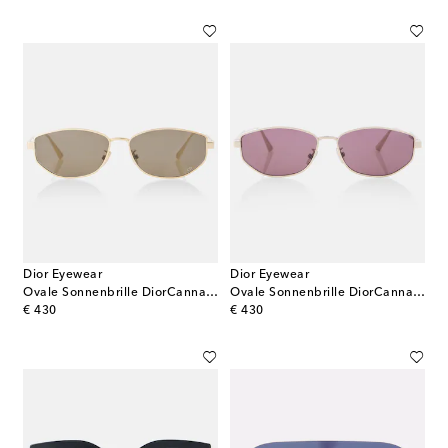
Dior Eyewear
Dior Eyewear
Ovale Sonnenbrille DiorCannage B1U
Ovale Sonnenbrille DiorCannage B1U
original price
original price
€ 430
€ 430