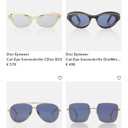
Dior Eyewear
Dior Eyewear
Cat-Eye-Sonnenbrille CDior B3U
Cat-Eye-Sonnenbrille DiorMeteor B1l
original price
original price
€ 570
€ 490