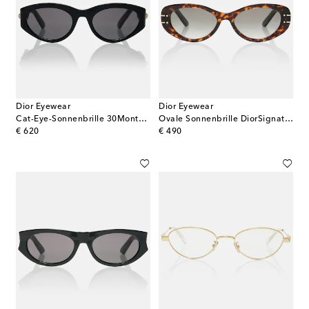
Dior Eyewear
Dior Eyewear
Cat-Eye-Sonnenbrille 30Montaigne B6I
Ovale Sonnenbrille DiorSignature B8U
original price
original price
€ 620
€ 490