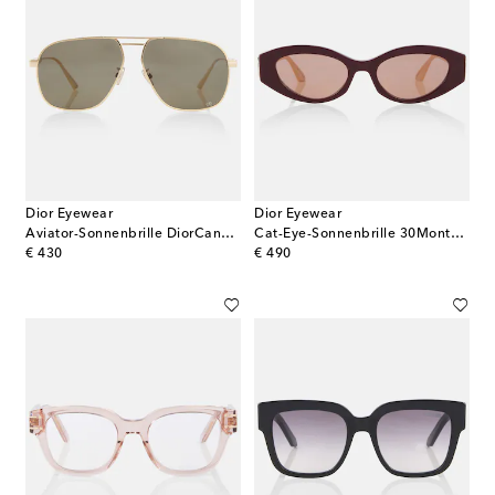
Dior Eyewear
Dior Eyewear
Aviator-Sonnenbrille DiorCannage A3U
Cat-Eye-Sonnenbrille 30Montaigne B6I
original price
original price
€ 430
€ 490