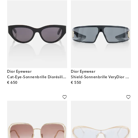
Dior Eyewear
Dior Eyewear
Cat-Eye-Sonnenbrille Diorésille B1I
Shield-Sonnenbrille VeryDior M1U
original price
original price
€ 650
€ 550