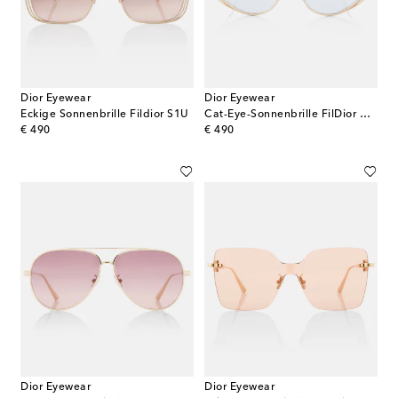
Dior Eyewear
Dior Eyewear
Eckige Sonnenbrille Fildior S1U
Cat-Eye-Sonnenbrille FilDior M1U
original price
original price
€ 490
€ 490
Dior Eyewear
Dior Eyewear