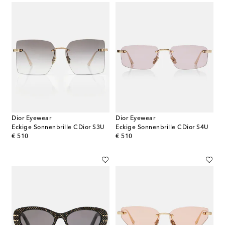
Dior Eyewear
Dior Eyewear
Eckige Sonnenbrille CDior S3U
Eckige Sonnenbrille CDior S4U
original price
original price
€ 510
€ 510