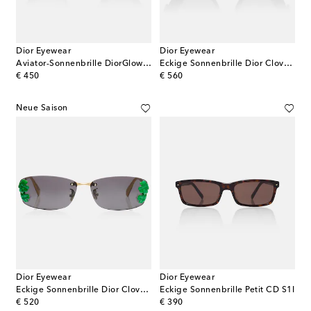
Dior Eyewear
Dior Eyewear
Aviator-Sonnenbrille DiorGlow A1I
Eckige Sonnenbrille Dior Clover S3I
original price
original price
€ 450
€ 560
Neue Saison
Dior Eyewear
Dior Eyewear
Eckige Sonnenbrille Dior Clover S1U
Eckige Sonnenbrille Petit CD S1I
original price
original price
€ 520
€ 390