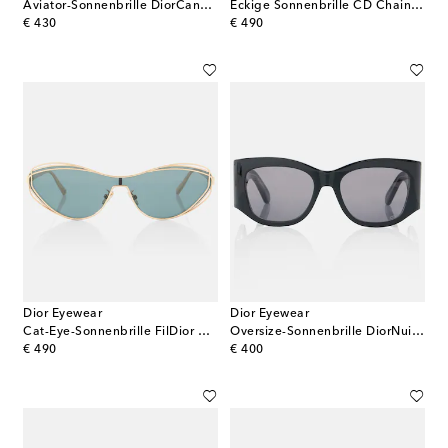
Aviator-Sonnenbrille DiorCannage A1U
Eckige Sonnenbrille CD Chain M1U
original price
original price
€ 430
€ 490
Dior Eyewear
Dior Eyewear
Cat-Eye-Sonnenbrille FilDior M1U
Oversize-Sonnenbrille DiorNuit S1I
original price
original price
€ 490
€ 400