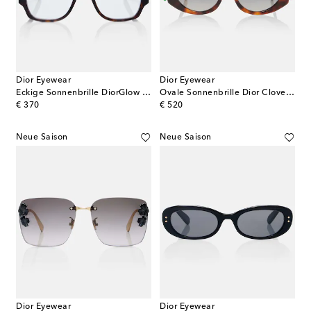
Dior Eyewear
Dior Eyewear
Eckige Sonnenbrille DiorGlow O S3I
Ovale Sonnenbrille Dior Clover B1I
original price
original price
€ 370
€ 520
Neue Saison
Neue Saison
Dior Eyewear
Dior Eyewear