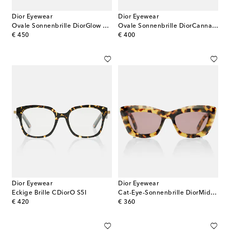
Dior Eyewear
Dior Eyewear
Ovale Sonnenbrille DiorGlow B2I
Ovale Sonnenbrille DiorCannage O B3U
original price
original price
€ 450
€ 400
Dior Eyewear
Dior Eyewear
Eckige Brille CDiorO S5I
Cat-Eye-Sonnenbrille DiorMidnight B3I
original price
original price
€ 420
€ 360