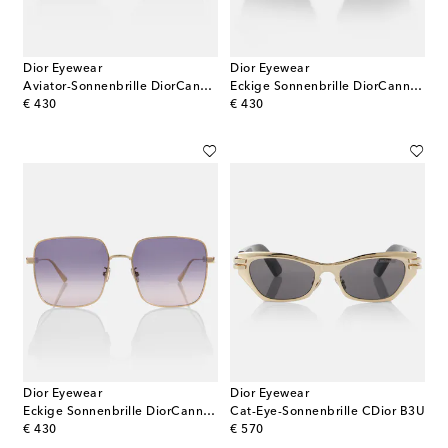
Dior Eyewear
Dior Eyewear
Aviator-Sonnenbrille DiorCannage A1U
Eckige Sonnenbrille DiorCannage S1U
original price
original price
€ 430
€ 430
Dior Eyewear
Dior Eyewear
Eckige Sonnenbrille DiorCannage S1U
Cat-Eye-Sonnenbrille CDior B3U
original price
original price
€ 430
€ 570