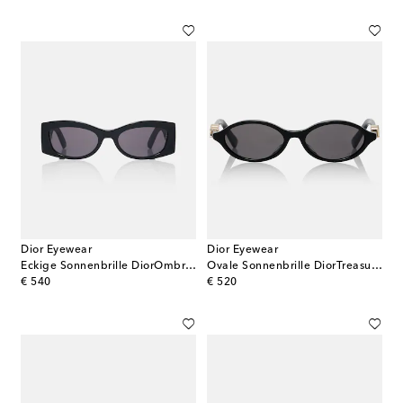
Dior Eyewear
Dior Eyewear
Eckige Sonnenbrille DiorOmbre S1I
Ovale Sonnenbrille DiorTreasure R1I
original price
original price
€ 540
€ 520