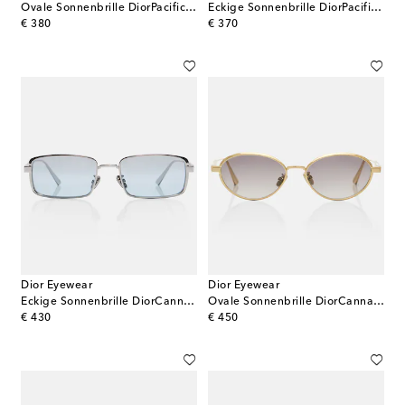
Ovale Sonnenbrille DiorPacific R1I
Eckige Sonnenbrille DiorPacific S3I
original price
original price
€ 380
€ 370
Dior Eyewear
Dior Eyewear
Eckige Sonnenbrille DiorCannage S2U
Ovale Sonnenbrille DiorCannage R1U
original price
original price
€ 430
€ 450