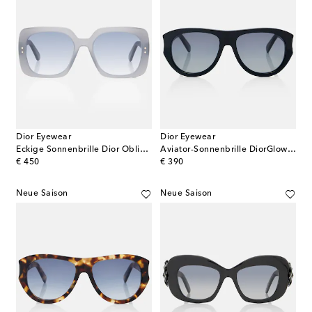
Dior Eyewear
Dior Eyewear
Eckige Sonnenbrille Dior Oblique S1I
Aviator-Sonnenbrille DiorGlow A1I
original price
original price
€ 450
€ 390
Neue Saison
Neue Saison