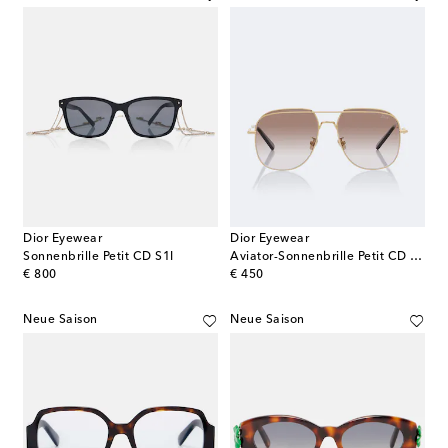
Dior Eyewear
Dior Eyewear
Sonnenbrille Petit CD S1I
Aviator-Sonnenbrille Petit CD A1U
original price
original price
€ 800
€ 450
Neue Saison
Neue Saison