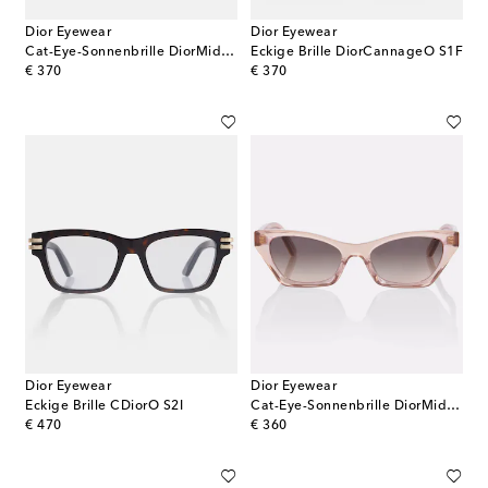
Dior Eyewear
Dior Eyewear
Cat-Eye-Sonnenbrille DiorMidnight B2I
Eckige Brille DiorCannageO S1F
original price
original price
€ 370
€ 370
Dior Eyewear
Dior Eyewear
Eckige Brille CDiorO S2I
Cat-Eye-Sonnenbrille DiorMidnight B1I
original price
original price
€ 470
€ 360