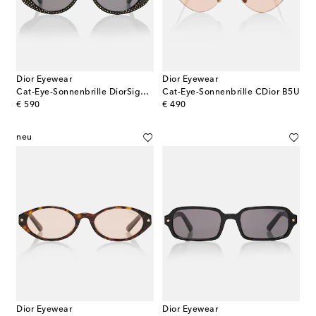
Dior Eyewear
Dior Eyewear
Cat-Eye-Sonnenbrille DiorSignature B8U
Cat-Eye-Sonnenbrille CDior B5U
original price
original price
€ 590
€ 490
neu
Dior Eyewear
Dior Eyewear