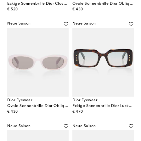
Eckige Sonnenbrille Dior Clover S2U
Ovale Sonnenbrille Dior Oblique B1I
original price
original price
€ 520
€ 430
Neue Saison
Neue Saison
Dior Eyewear
Dior Eyewear
Ovale Sonnenbrille Dior Oblique B1I
Eckige Sonnenbrille Dior LuckyCharms S1I
original price
original price
€ 430
€ 470
Neue Saison
Neue Saison