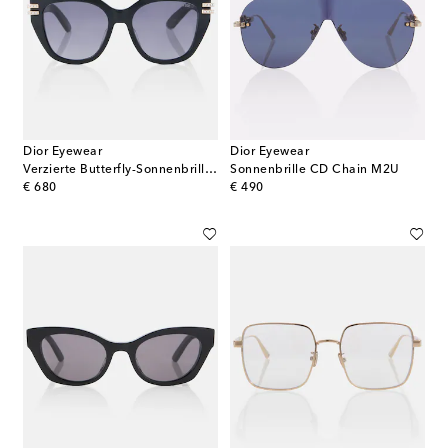
Dior Eyewear
Dior Eyewear
Verzierte Butterfly-Sonnenbrille CDior B4I
Sonnenbrille CD Chain M2U
original price
original price
€ 680
€ 490