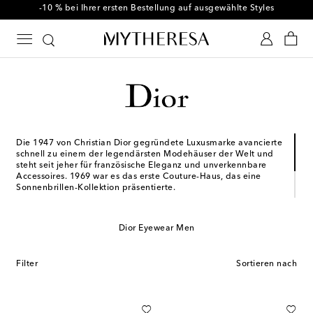
-10 % bei Ihrer ersten Bestellung auf ausgewählte Styles
Die 1947 von Christian Dior gegründete Luxusmarke avancierte
schnell zu einem der legendärsten Modehäuser der Welt und
steht seit jeher für französische Eleganz und unverkennbare
Accessoires. 1969 war es das erste Couture-Haus, das eine
Sonnenbrillen-Kollektion präsentierte.
Heute verleiht Creative Director Jonathan Anderson jedem
Design seine eigene Handschrift. Ob futuristisch oder klassisch
Dior Eyewear Men
– jede Brille von Dior Eyewear zelebriert die Liebe zum Detail,
welche die Ästhetik der Brand schon immer geprägt hat.
Filter
Sortieren nach