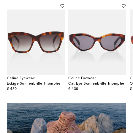
Celine Eyewear
Celine Eyewear
C
Sonnenbrille Celine 3 Dots
Eckige Sonnenbrille Triomphe
Cat-Eye-Sonnenbrille Triomphe
O
original price
original price
or
€ 430
€ 430
€