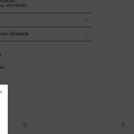
elásticos
ulo: P01109365
ión Gratuita
s
ebé
Albania