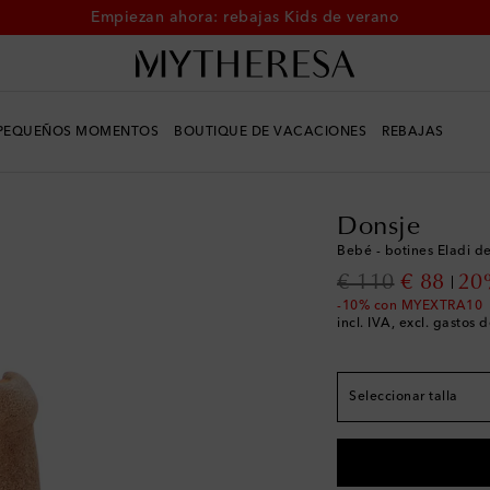
Empiezan ahora: rebajas Kids de verano
PEQUEÑOS MOMENTOS
BOUTIQUE DE VACACIONES
REBAJAS
Infantil
Diseñadores
Donsje
Bebé - botines Eladi de 
Tallas de Europa
original price
discount
€ 110
€ 88
20
EU 19
Pocas unidad
-10% con MYEXTRA10
incl. IVA, excl. gastos 
EU 20
EU 21
Seleccionar talla
EU 22