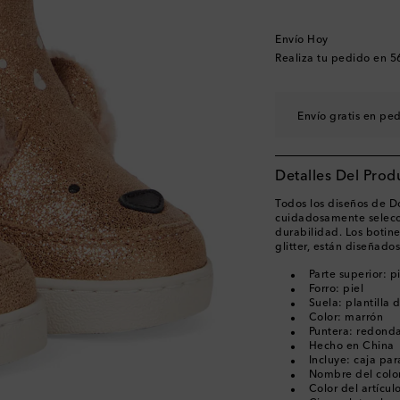
Envío Hoy
Realiza tu pedido en
5
Envío gratis en pe
Detalles Del Prod
Todos los diseños de D
cuidadosamente selecci
durabilidad. Los botin
glitter, están diseñado
Parte superior: p
Forro: piel
Suela: plantilla 
Color: marrón
Puntera: redond
Hecho en China
Incluye: caja pa
Nombre del color
Color del artícul