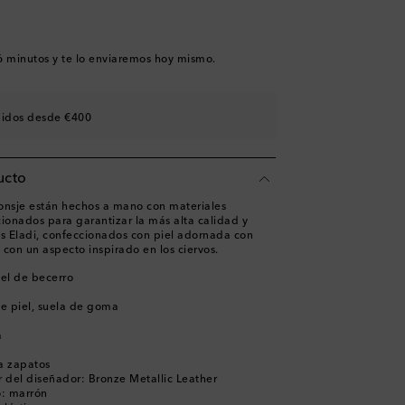
6 minutos
y te lo enviaremos hoy mismo.
didos desde €400
ucto
onsje están hechos a mano con materiales
onados para garantizar la más alta calidad y
es Eladi, confeccionados con piel adornada con
s con un aspecto inspirado en los ciervos.
iel de becerro
de piel, suela de goma
a
ra zapatos
 del diseñador: Bronze Metallic Leather
o: marrón