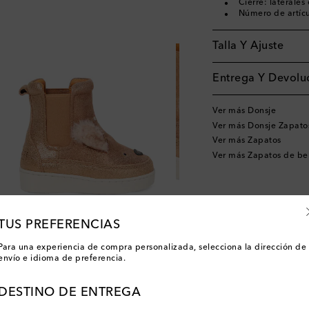
Cierre: laterales 
Número de artíc
Talla Y Ajuste
Entrega Y Devoluc
Ver más Donsje
Ver más Donsje Zapato
Ver más Zapatos
Ver más Zapatos de b
TUS PREFERENCIAS
Para una experiencia de compra personalizada, selecciona la dirección de
envío e idioma de preferencia.
DESTINO DE ENTREGA