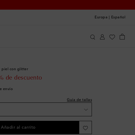
Europa
|
Español
Donsje
Zapatos
Zapatos de bebé
piel con glitter
 price
% de descuento
es
de envío
Guía de tallas
Añadir al carrito