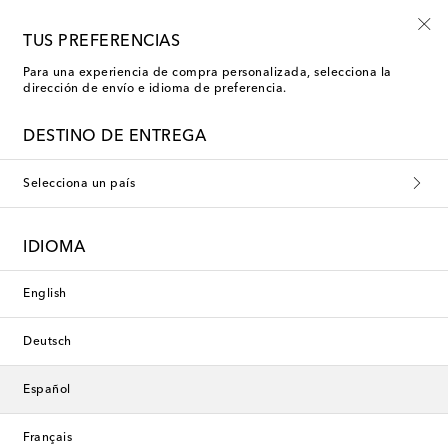
-10% en tu primer pedido en una selección
TUS PREFERENCIAS
Para una experiencia de compra personalizada, selecciona la
dirección de envío e idioma de preferencia.
Zimmermann Kids Blusas
DESTINO DE ENTREGA
Filtros
Ordenar por
Selecciona un país
Nueva temporada
IDIOMA
English
Deutsch
Español
Français