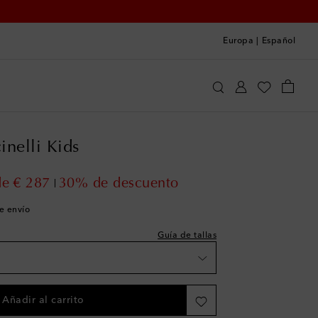
Europa
|
Español
 a la talla
Brunello Cucinelli Kids
Ropa
Jeans
ist
inelli Kids
ist
 price
de
€ 287
30% de descuento
de envío
list
Guía de tallas
list
s
Añadir al carrito