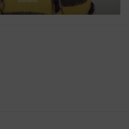
Bután
Camboya
Canadá
Catar
Chequia
Chile
China
Chipre
Colombia