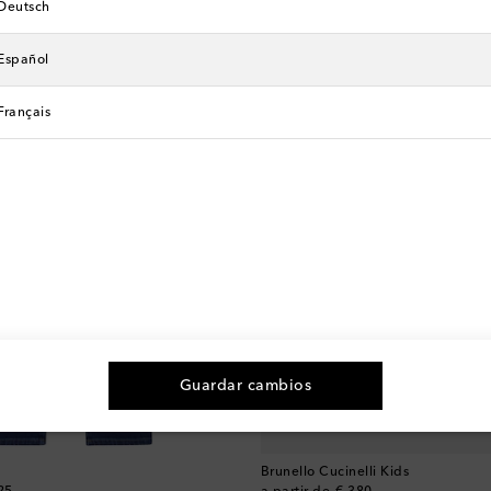
Deutsch
Español
Français
Guardar cambios
t
Brunello Cucinelli Kids
original price