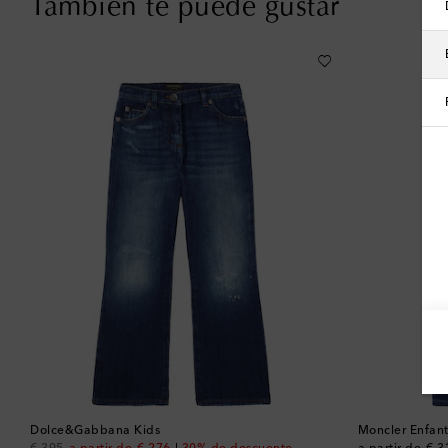
También te puede gustar
Dolce&Gabbana Kids
Moncler Enfan
original price
discount price
original price