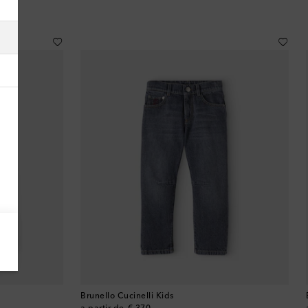
Arabia Saudí
Argelia
Argentina
Armenia
Australia
Austria
Azerbaiyán
Bahamas
Bangladés
Brunello Cucinelli Kids
Barbados
original price