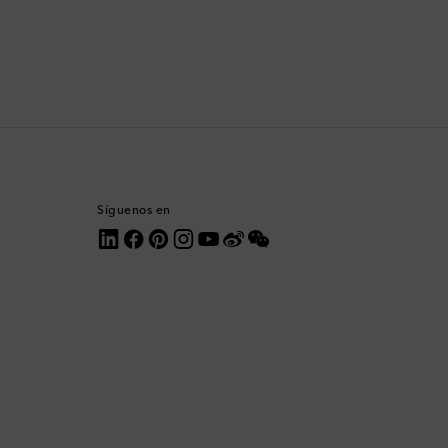
Comoras
Corea del Sur
Costa Rica
Croacia
Dinamarca
Síguenos en
Dominica
Ecuador
Egipto
Emiratos Árabes Unidos
Eslovaquia