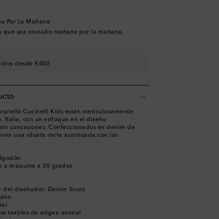
na Por La Mañana
a que sea enviado mañana por la mañana.
didos desde €400
ucto
runello Cucinelli Kids están meticulosamente
 Italia, con un enfoque en el diseño
 sin concesiones. Confeccionados en denim de
enen una silueta recta acentuada con los
algodón
o a máquina a 30 grados
r del diseñador: Denim Scuro
odón
iel
no textiles de origen animal