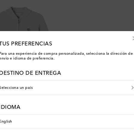
TUS PREFERENCIAS
Para una experiencia de compra personalizada, selecciona la dirección de
envío e idioma de preferencia.
DESTINO DE ENTREGA
Selecciona un país
lli Kids
Brunello Cucinelli Kids
IDIOMA
 price
original price
discount price
 de
€ 416
20% de descuento
€ 480
€ 384
20% de descuento
English