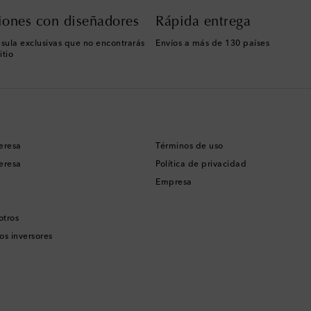
iones con diseñadores
Rápida entrega
sula exclusivas que no encontrarás
Envíos a más de 130 países
itio
eresa
Términos de uso
eresa
Política de privacidad
Empresa
otros
os inversores