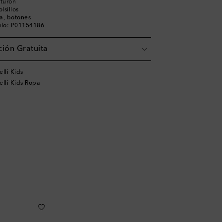
nturón
lsillos
ra, botones
ulo: P01154186
ión Gratuita
lli Kids
elli Kids Ropa