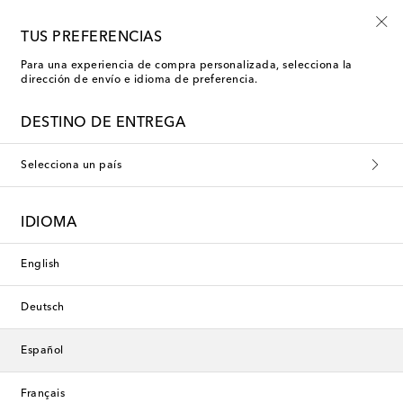
-10% en tu primer pedido en una selección
TUS PREFERENCIAS
Para una experiencia de compra personalizada, selecciona la
dirección de envío e idioma de preferencia.
Nueva temporada
DESTINO DE ENTREGA
Selecciona un país
IDIOMA
English
Deutsch
Español
Français