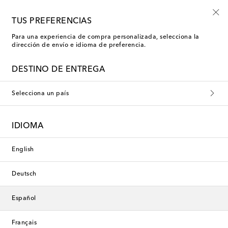
-10% en tu primer pedido en una selección
TUS PREFERENCIAS
Para una experiencia de compra personalizada, selecciona la
dirección de envío e idioma de preferencia.
Nueva temporada
DESTINO DE ENTREGA
Selecciona un país
IDIOMA
English
Deutsch
Español
Français