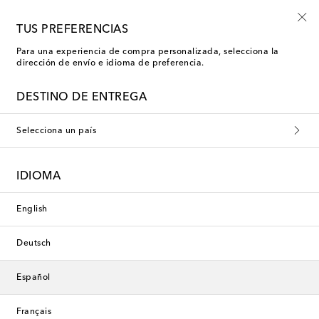
-10% en tu primer pedido en una selección
TUS PREFERENCIAS
Para una experiencia de compra personalizada, selecciona la
dirección de envío e idioma de preferencia.
Nueva temporada
DESTINO DE ENTREGA
Selecciona un país
IDIOMA
English
Deutsch
Español
Français