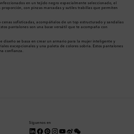
Canadá
Confeccionados en un tejido negro especialmente seleccionado, el
a proporción, con pinzas marcadas y sutiles trabillas que permiten
Catar
o cenas sofisticadas, acompáñalos de un top estructurado y sandalias
. Estos pantalones son una base versátil que te acompaña con
Chequia
 diseño se basa en crear un armario para la mujer inteligente y
Chile
riales excepcionales y una paleta de colores sobria. Estos pantalones
na confianza.
China
Chipre
Colombia
Comoras
Corea del Sur
Síguenos en
Costa Rica