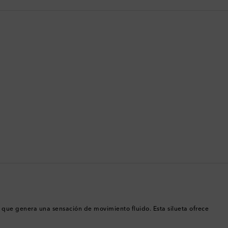
Bermudas
Bolivia
Bosnia y Herzegovina
Botsuana
Brasil
Brunéi
Bulgaria
Bután
Camboya
o que genera una sensación de movimiento fluido. Esta silueta ofrece