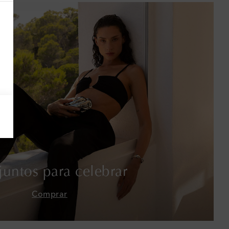
Armenia
Australia
Austria
Azerbaiyán
Bahamas
Bangladés
Barbados
untos para celebrar
Baréin
Comprar
Bélgica