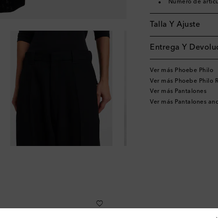
Número de artíc
Talla Y Ajuste
Entrega Y Devoluc
Ver más Phoebe Philo
Ver más Phoebe Philo 
Ver más Pantalones
Ver más Pantalones an