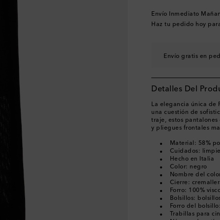
Envío Inmediato Maña
Haz tu pedido hoy par
Envío gratis en pe
Detalles Del Prod
La elegancia única de P
una cuestión de sofisti
traje, estos pantalones
y pliegues frontales m
Material: 58% pol
Cuidados: limpi
Hecho en Italia
Color: negro
Nombre del color
Cierre: cremalle
Forro: 100% visc
Bolsillos: bolsill
Forro del bolsil
Trabillas para ci