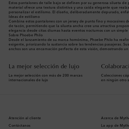
Estos pantalones de talle bajo se definen por su generosa silueta de
material ofrece una textura distintiva y una caída elegante que realza
personalizar el estilismo. El diseño, deliberadamente depurado, enfatiz
Ideas de estilismo
Combina estos pantalones con un jersey de punto fino y mocasines de
de tacón, permitiendo que la silueta ancha cree una atractiva propor
elegancia desde citas diurnas hasta eventos nocturnos con un simple
Sobre Phoebe Philo
Desde el lanzamiento de su marca homónima, Phoebe Philo ha reafirmad
exigente, priorizando la sustancia sobre las tendencias pasajeras. Su
anchos son una encarnación perfecta de esta visión, demostrando un
La mejor selección de lujo
Colaborac
La mejor selección con más de 200 marcas
Colecciones cáp
internacionales de lujo
en ningún otro s
Atención al cliente
Acerca de Myth
Contáctanos
La app de Myth