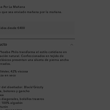
na Por La Mañana
a que sea enviado mañana por la mañana.
didos desde €400
ucto
hoebe Philo transforma el estilo cotidiano en
cación natural. Confeccionados en tejido de
 clásicos presentan una silueta de pierna ancha
arcados.
iéster, 42% viscosa
eza en seco
 del diseñador: Black/Grizzly
ra, botones y gancho
osa
os diagonales, bolsillos traseros
lo: 100% algodón
nturón