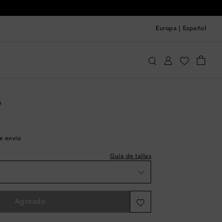
Europa
|
Español
hoebe Philo
Ropa
Pantalones
Pantalones anchos
 a la talla
la wishlist
o
 wishlist
a wishlist
de envío
 wishlist
Guía de tallas
a wishlist
 la wishlist
Agotado