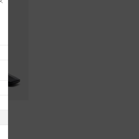
Albania
Alemania
Andorra
Antigua y Barbuda
Arabia Saudí
Argelia
Argentina