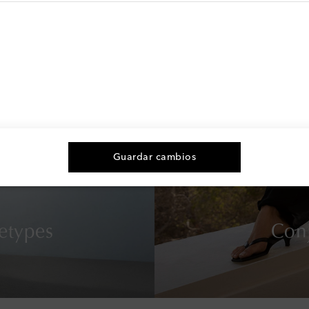
Guardar cambios
etypes
Conj