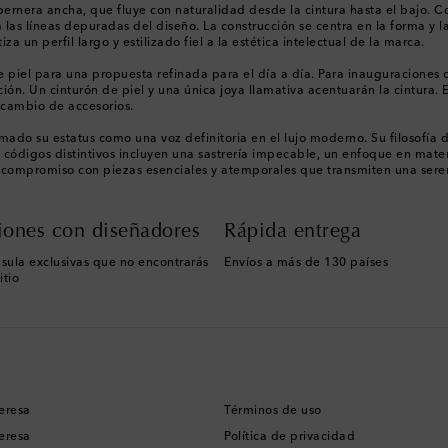
 pernera ancha, que fluye con naturalidad desde la cintura hasta el bajo. 
 las líneas depuradas del diseño. La construcción se centra en la forma y l
a un perfil largo y estilizado fiel a la estética intelectual de la marca.
 piel para una propuesta refinada para el día a día. Para inauguraciones 
ción. Un cinturón de piel y una única joya llamativa acentuarán la cintura
 cambio de accesorios.
o su estatus como una voz definitoria en el lujo moderno. Su filosofía de
s códigos distintivos incluyen una sastrería impecable, un enfoque en mate
 compromiso con piezas esenciales y atemporales que transmiten una sere
iones con diseñadores
Rápida entrega
sula exclusivas que no encontrarás
Envíos a más de 130 países
itio
eresa
Términos de uso
eresa
Política de privacidad