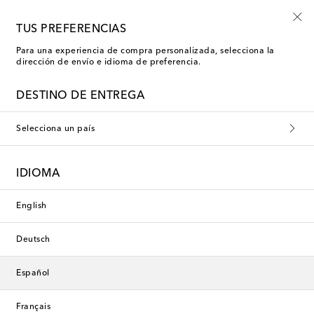
Usa el código FIRST10 en compras superiores a €500
TUS PREFERENCIAS
Para una experiencia de compra personalizada, selecciona la
dirección de envío e idioma de preferencia.
DESTINO DE ENTREGA
Selecciona un país
IDIOMA
English
Deutsch
Español
Français