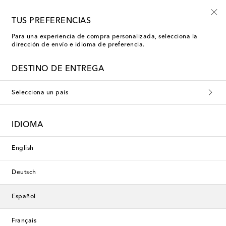
Usa el código FIRST10 en compras superiores a €500
TUS PREFERENCIAS
Para una experiencia de compra personalizada, selecciona la
dirección de envío e idioma de preferencia.
Phoebe Philo Tops de fiesta
DESTINO DE ENTREGA
Filtros
Ordenar por
Selecciona un país
Nueva temporada
IDIOMA
English
Deutsch
Español
Français