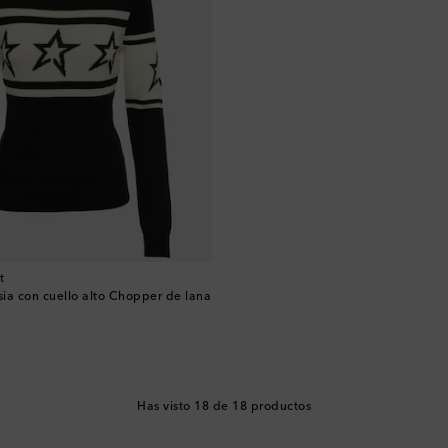
t
sia con cuello alto Chopper de lana
Has visto 18 de 18 productos