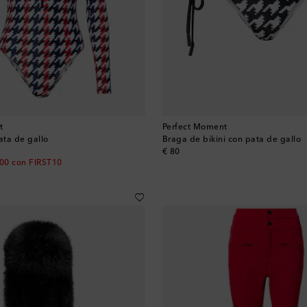
t
Perfect Moment
ta de gallo
Braga de bikini con pata de gallo
original price
€ 80
00 con FIRST10