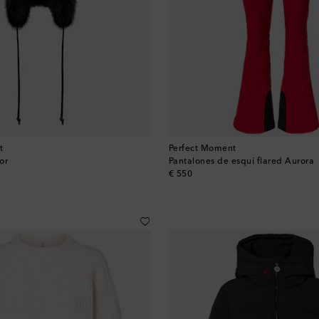
t
Perfect Moment
or
Pantalones de esquí flared Aurora
original price
€ 550