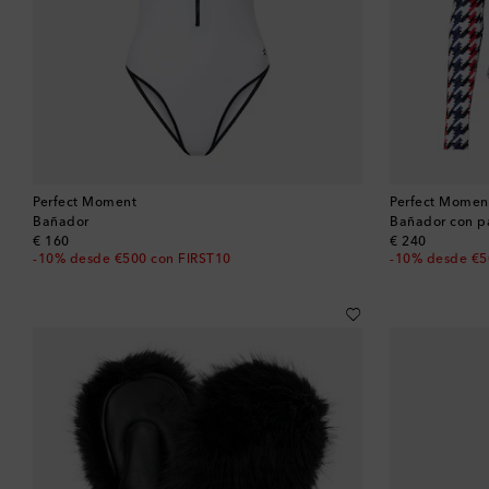
Perfect Moment
Perfect Momen
Bañador
Bañador con pa
original price
original price
€ 160
€ 240
-10% desde €500 con FIRST10
-10% desde €5