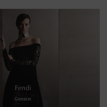
Bután
Camboya
Canadá
Catar
Chequia
Chile
China
Chipre
Fendi
Colombia
Comprar
Comoras