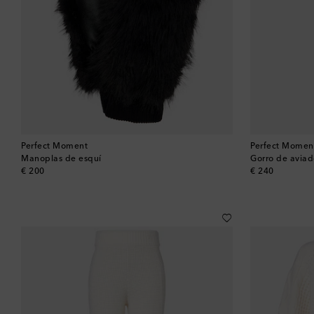
Perfect Moment
Perfect Momen
Manoplas de esquí
Gorro de aviad
original price
original price
€ 200
€ 240