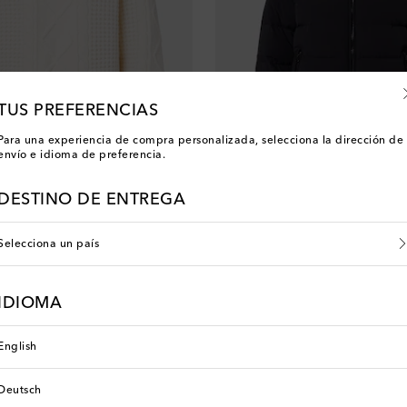
TUS PREFERENCIAS
Para una experiencia de compra personalizada, selecciona la dirección de
envío e idioma de preferencia.
DESTINO DE ENTREGA
t
Perfect Moment
de lana
Chaqueta de esquí de plumas Polar
original price
Selecciona un país
€ 750
IDIOMA
English
Deutsch