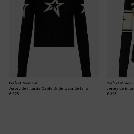
Perfect Moment
Perfect Momen
Jersey de intarsia Cable Underwear de lana
Jersey de intar
original price
original price
€ 325
€ 395