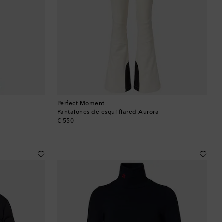
Perfect Moment
Pantalones de esquí flared Aurora
original price
€ 550