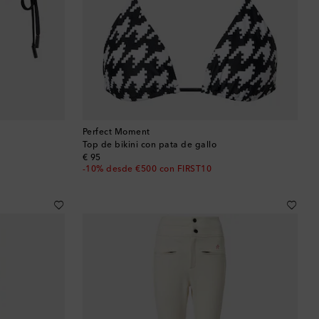
Perfect Moment
Top de bikini con pata de gallo
original price
€ 95
-10% desde €500 con FIRST10