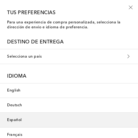
Inscríbete al Shoe Club
TUS PREFERENCIAS
Para una experiencia de compra personalizada, selecciona la
dirección de envío e idioma de preferencia.
Miu Miu Botas altas
DESTINO DE ENTREGA
Filtros
Ordenar por
Selecciona un país
nuevo
IDIOMA
English
Deutsch
Español
Français