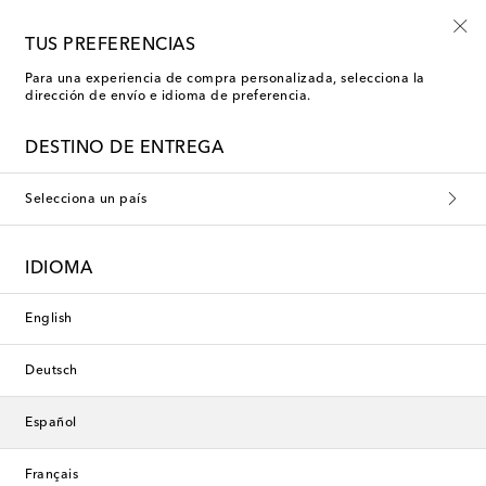
Inscríbete al Shoe Club
TUS PREFERENCIAS
Para una experiencia de compra personalizada, selecciona la
dirección de envío e idioma de preferencia.
Gianvito Rossi Botas de tacón medio
DESTINO DE ENTREGA
Filtros
Ordenar por
Selecciona un país
Nueva temporada
Nueva temporada
IDIOMA
English
Deutsch
Español
Français