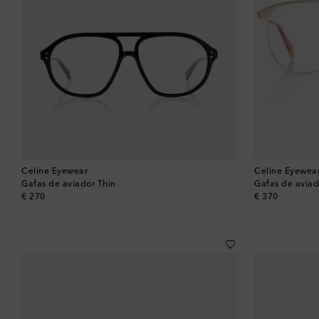
Celine Eyewear
Celine Eyewea
Gafas de aviador Thin
Gafas de aviad
original price
original price
€ 270
€ 370