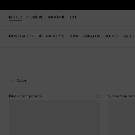
MUJER
HOMBRE
INFANTIL
LIFE
NOVEDADES
DISEÑADORES
ROPA
ZAPATOS
BOLSOS
ACCE
Mujer
Diseñadores
Celine Eyewear
Accesorios
Gafas
Color
Nueva temporada
Nueva tempor