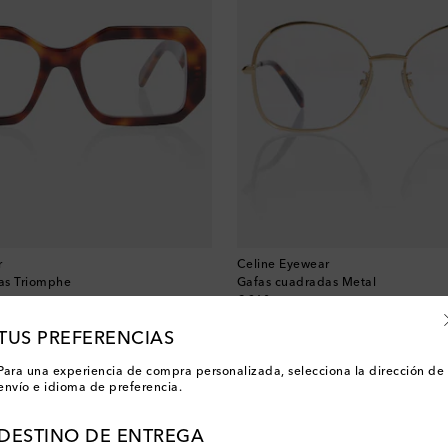
r
Celine Eyewear
as Triomphe
Gafas cuadradas Metal
original price
€ 360
TUS PREFERENCIAS
Para una experiencia de compra personalizada, selecciona la dirección de
envío e idioma de preferencia.
DESTINO DE ENTREGA