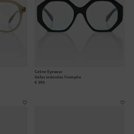
Celine Eyewear
Gafas redondas Triomphe
original price
€ 390