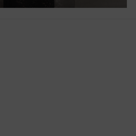
Botsuana
Brasil
Brunéi
Bulgaria
Bután
Camboya
Canadá
Catar
Chequia