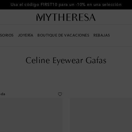
-10% en tu primer pedido en compras superiores a €500
SORIOS
JOYERÍA
BOUTIQUE DE VACACIONES
REBAJAS
Celine Eyewear Gafas
ada