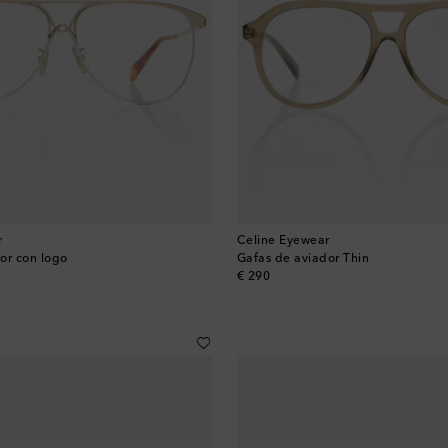
r
Celine Eyewear
or con logo
Gafas de aviador Thin
original price
€ 290