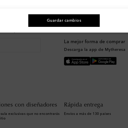
Guardar cambios
n moda y más
La mejor forma de comprar
Descarga la app de Mytheresa
iones con diseñadores
Rápida entrega
sula exclusivas que no encontrarás
Envíos a más de 130 países
itio