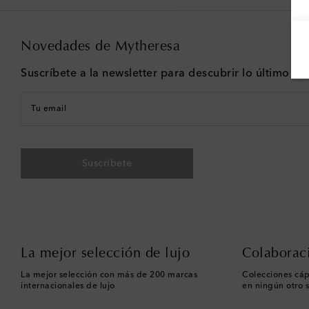
Novedades de Mytheresa
Suscríbete a la newsletter para descubrir lo último e
Tu email
Suscríbete
La mejor selección de lujo
Colaborac
La mejor selección con más de 200 marcas
Colecciones cáp
internacionales de lujo
en ningún otro s