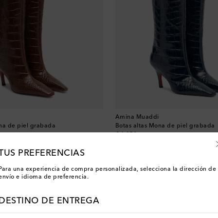
Amina Muaddi
na de piel grabada
Botas altas Mona de piel grabada
original price
€ 1.350
00 con FIRST10
-10% desde €500 con FIRST10
TUS PREFERENCIAS
Para una experiencia de compra personalizada, selecciona la dirección de
envío e idioma de preferencia.
Has visto 3 de 3 productos
DESTINO DE ENTREGA