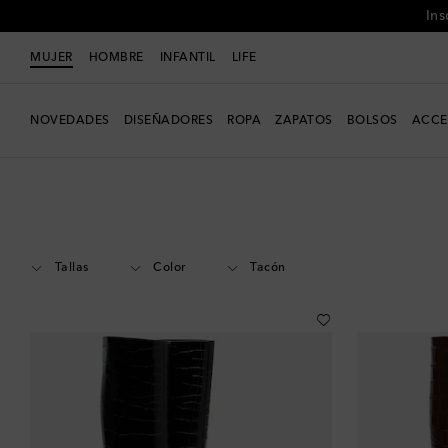
MUJER
HOMBRE
INFANTIL
LIFE
NOVEDADES
DISEÑADORES
ROPA
ZAPATOS
BOLSOS
ACCE
Mujer
Diseñadores
Amina Muaddi
Zapatos
Botas
Altas
Tallas
Color
Tacón