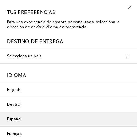
-10% en tu primer pedido en una selección
TUS PREFERENCIAS
Para una experiencia de compra personalizada, selecciona la
dirección de envío e idioma de preferencia.
Adidas by Stella McCartney
DESTINO DE ENTREGA
Sujetadores deportivos
Selecciona un país
Filtros
Ordenar por
IDIOMA
nuevo
nuevo
English
Deutsch
Español
Français