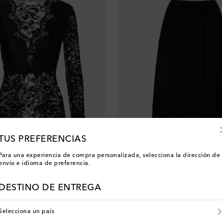
TUS PREFERENCIAS
Para una experiencia de compra personalizada, selecciona la dirección de
envío e idioma de preferencia.
Simone Rocha
 price
original price
discount price
0% de descuento
€ 595
€ 416
30% de descuento
DESTINO DE ENTREGA
Agotado
Selecciona un país