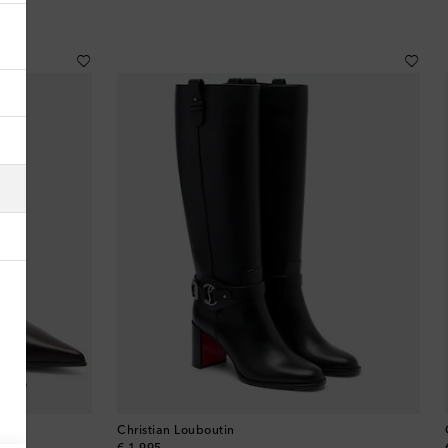
Alemania
Andorra
Antigua y Barbuda
Arabia Saudí
Argelia
Argentina
Armenia
Australia
Austria
Christian Louboutin
Azerbaiyán
original price