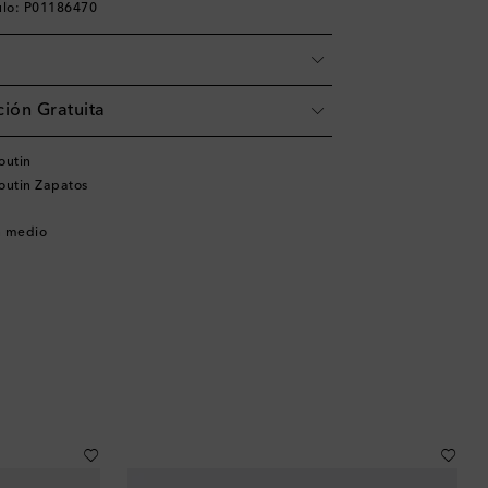
ulo: P01186470
ión Gratuita
outin
outin Zapatos
n medio