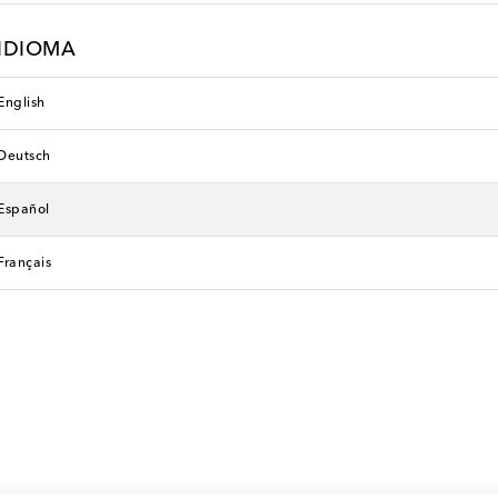
IDIOMA
English
Deutsch
Español
Français
outin
Gianvito Rossi
original price