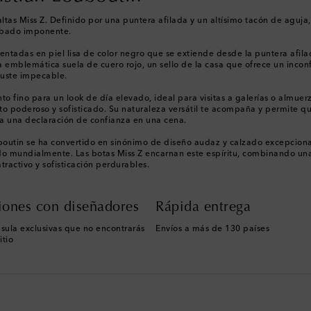
ltas Miss Z. Definido por una puntera afilada y un altísimo tacón de aguja, 
cabado imponente.
tadas en piel lisa de color negro que se extiende desde la puntera afilada
mblemática suela de cuero rojo, un sello de la casa que ofrece un inconf
ajuste impecable.
o fino para un look de día elevado, ideal para visitas a galerías o almuerz
to poderoso y sofisticado. Su naturaleza versátil te acompaña y permite q
ra una declaración de confianza en una cena.
boutin se ha convertido en sinónimo de diseño audaz y calzado excepciona
cido mundialmente. Las botas Miss Z encarnan este espíritu, combinando u
tractivo y sofisticación perdurables.
iones con diseñadores
Rápida entrega
sula exclusivas que no encontrarás
Envíos a más de 130 países
itio