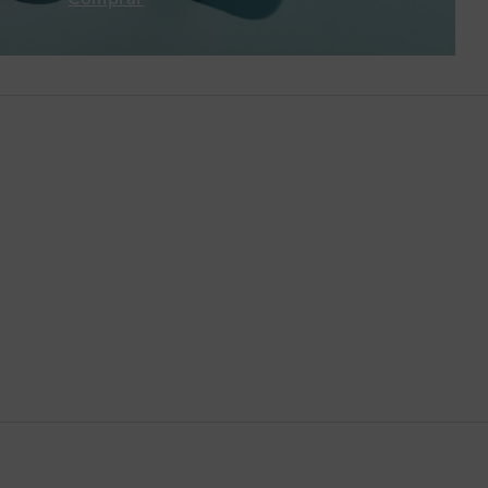
Brasil
Brunéi
Bulgaria
Bután
Camboya
Canadá
Catar
Chequia
Chile