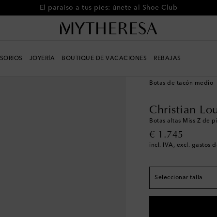
El paraíso a tus pies: únete al Shoe Club
Calce ligeramente m
SORIOS
JOYERÍA
BOUTIQUE DE VACACIONES
REBAJAS
número más
Mujer
Diseñadores
C
EU 36
Pocas unidad
Botas de tacón medio
EU 36.5
Pocas unid
EU 37
Christian Lo
EU 37.5
Pocas unid
Botas altas Miss Z de p
original price
€ 1.745
EU 38
incl. IVA, excl. gastos 
EU 38.5
EU 39
EU 39.5
Pocas unid
Seleccionar talla
EU 40
Pocas unidad
EU 40.5
Pocas unid