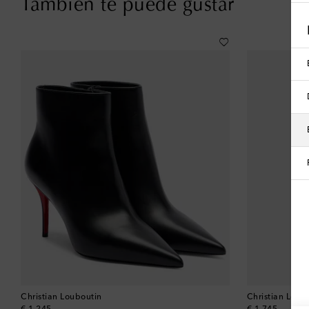
También te puede gustar
Christian Louboutin
Christian Loub
original price
original price