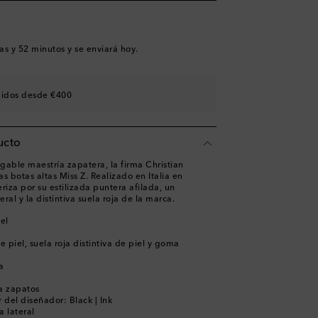
a
as y 52 minutos
y se enviará hoy.
didos desde €400
ucto
gable maestría zapatera, la firma Christian
s botas altas Miss Z. Realizado en Italia en
eriza por su estilizada puntera afilada, un
eral y la distintiva suela roja de la marca.
iel
de piel, suela roja distintiva de piel y goma
a
ra zapatos
 del diseñador: Black | Ink
a lateral