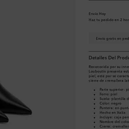
EU 41
EU 41.5
Última piez
Envío Hoy
EU 42
Última pieza
Haz tu pedido en
2 hor
Envío gratis en pe
Detalles Del Prod
Reconocida por su inne
Louboutin presenta esta
piel, este par se caract
cierre de cremallera lat
Parte superior: p
Forro: piel
Suela: plantilla 
Color: negro
Puntera: en punt
Hecho en Italia
Incluye: caja pa
Nombre del color
Cierre: cremaller