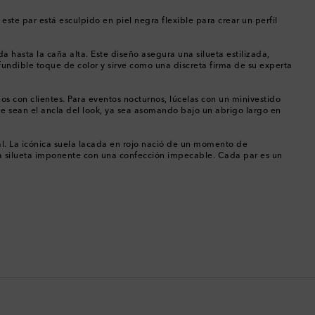
China
este par está esculpido en piel negra flexible para crear un perfil
Chipre
 hasta la caña alta. Este diseño asegura una silueta estilizada,
undible toque de color y sirve como una discreta firma de su experta
Colombia
os con clientes. Para eventos nocturnos, lúcelas con un minivestido
Comoras
ue sean el ancla del look, ya sea asomando bajo un abrigo largo en
Corea del Sur
l. La icónica suela lacada en rojo nació de un momento de
na silueta imponente con una confección impecable. Cada par es un
Costa Rica
Croacia
Dinamarca
Dominica
Ecuador