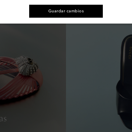
€ 1.250
Guardar cambios
as