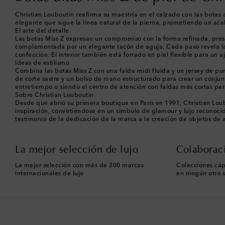
Christian Louboutin reafirma su maestría en el calzado con las botas a
elegante que sigue la línea natural de la pierna, prometiendo un a
El arte del detalle
Las botas Miss Z expresan un compromiso con la forma refinada, presen
complementada por un elegante tacón de aguja. Cada paso revela la e
confección. El interior también está forrado en piel flexible para un 
Ideas de estilismo
Combina las botas Miss Z con una falda midi fluida y un jersey de punt
de corte sastre y un bolso de mano estructurado para crear un conjun
entretiempo o siendo el centro de atención con faldas más cortas pa
Sobre Christian Louboutin
Desde que abrió su primera boutique en París en 1991, Christian Lou
inspiración, convirtiéndose en un símbolo de glamour y lujo recono
testimonio de la dedicación de la marca a la creación de objetos de a
La mejor selección de lujo
Colaborac
La mejor selección con más de 200 marcas
Colecciones cáp
internacionales de lujo
en ningún otro s