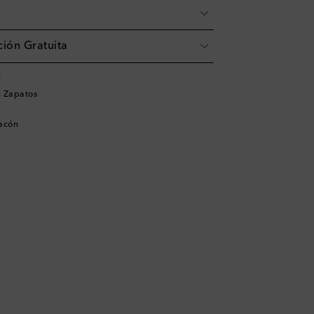
ión Gratuita
i
 Zapatos
tacón