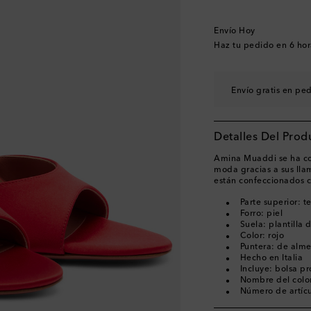
EU 40
Añadir a la wi
EU 40.5
Añadir a la 
Envío Hoy
EU 41
Añadir a la wi
Haz tu pedido en
6 hor
EU 42
Añadir a la wi
EU 43
Añadir a la wi
Envío gratis en pe
Detalles Del Prod
Amina Muaddi se ha co
moda gracias a sus llam
están confeccionados c
Parte superior: t
Forro: piel
Suela: plantilla 
Color: rojo
Puntera: de alme
Hecho en Italia
Incluye: bolsa pr
Nombre del color
Número de artíc