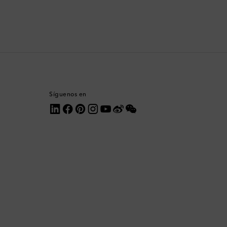
Comoras
Corea del Sur
Costa Rica
Croacia
Síguenos en
Dinamarca
Dominica
Ecuador
Egipto
Emiratos Árabes Unidos
Eslovaquia