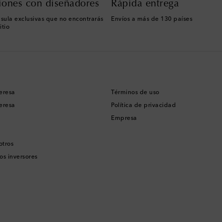
iones con diseñadores
Rápida entrega
sula exclusivas que no encontrarás
Envíos a más de 130 países
itio
eresa
Términos de uso
eresa
Política de privacidad
Empresa
otros
os inversores