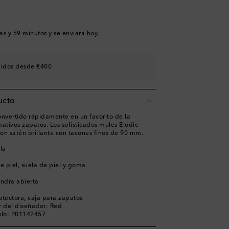
shlist
wishlist
shlist
as y 59 minutos
y se enviará hoy.
shlist
shlist
didos desde €400
ucto
nvertido rápidamente en un favorito de la
ativos zapatos. Los sofisticados mules Elodie
on satén brillante con tacones finos de 90 mm.
ela
de piel, suela de piel y goma
ndra abierta
otectora, caja para zapatos
 del diseñador: Red
ulo: P01142457