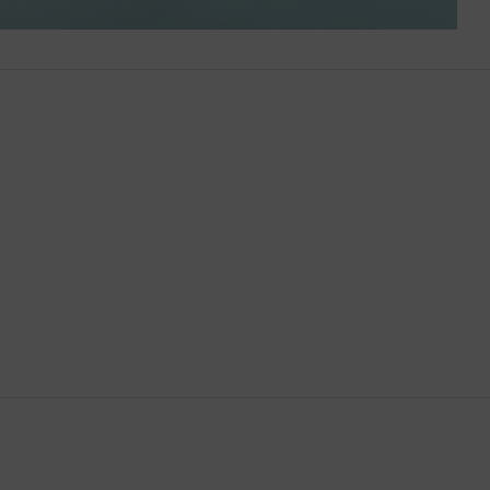
Bután
Camboya
Canadá
Catar
Chequia
Chile
China
Chipre
Colombia