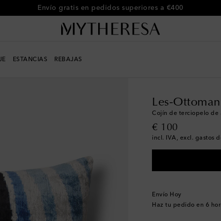
Envío gratis en pedidos superiores a €400
JE
ESTANCIAS
REBAJAS
LIFE
Diseñadores
Le
Les-Ottoman
Cojín de terciopelo de
original price
€ 100
incl. IVA, excl. gastos 
Envío Hoy
Haz tu pedido en
6 hor