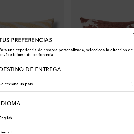
TUS PREFERENCIAS
Para una experiencia de compra personalizada, selecciona la dirección de
envío e idioma de preferencia.
DESTINO DE ENTREGA
Selecciona un país
Les-Ottomans
IDIOMA
original price
€ 100
English
Deutsch