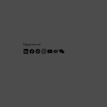
Comoras
Corea del Sur
Costa Rica
Croacia
Síguenos en
Dinamarca
Dominica
Ecuador
Egipto
Emiratos Árabes Unidos
Eslovaquia