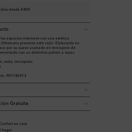
didos desde €400
ucto
os espacios interiores con una estética
es-Ottomans presenta este cojín. Elaborado en
taca por su suave acabado en terciopelo de
mentado con un distintivo patrón a rayas.
n, seda, terciopelo
a
ulo: P01185913
ión Gratuita
Confort en casa
l hogar