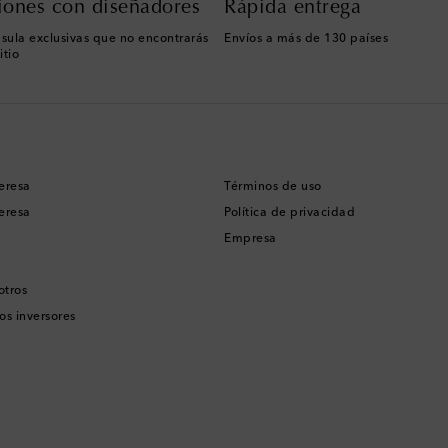
iones con diseñadores
Rápida entrega
sula exclusivas que no encontrarás
Envíos a más de 130 países
itio
eresa
Términos de uso
eresa
Política de privacidad
Empresa
otros
os inversores