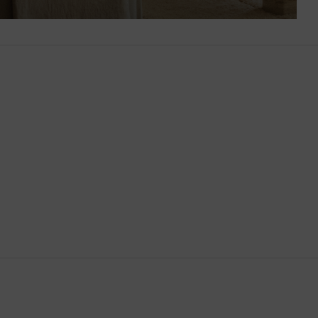
Bután
Camboya
Canadá
Catar
Chequia
Chile
China
Chipre
Colombia