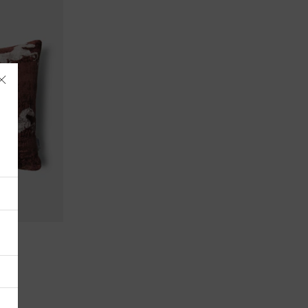
Albania
Alemania
Andorra
Antigua y Barbuda