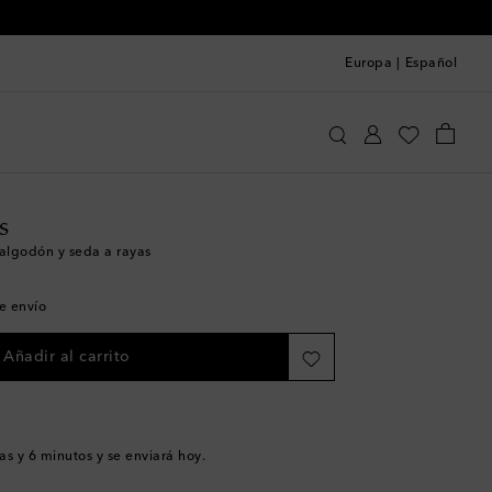
Europa
|
Español
s-Ottomans
Hogar
Textiles para el hogar
Cojines
s
 algodón y seda a rayas
de envío
Añadir al carrito
as y 6 minutos
y se enviará hoy.