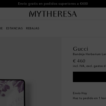
Envío gratis en pedidos superiores a €400
JE
ESTANCIAS
REBAJAS
LIFE
Diseñadores
Guc
Gucci
Bandeja Herbarium Lar
original price
€ 460
incl. IVA, excl. gastos 
Envío Hoy
Haz tu pedido en
1 hor