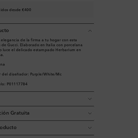
didos desde €400
ucto
 elegancia de la firma a tu hogar con esta
 de Gucci. Elaborado en Italia con porcelana
ño luce el delicado estampado Herbarium en
sa.
ana
r del diseñador: Purple/White/Mc
ulo: P01117784
ión Gratuita
roducto