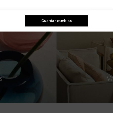
Guardar cambios
s
V