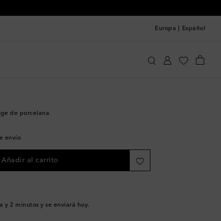
Europa
|
Español
ci
Hogar
Decoración
Bandejas
ge de porcelana
de envío
Añadir al carrito
a y 2 minutos
y se enviará hoy.