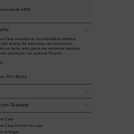
didos desde €400
ucto
 Casa traslada su inconfundible estética
 del diseño de interiores con creaciones
o en Italia, este jarrón de cerámica destaca
 está adornado con motivos florales.
ca
ulo: P01180232
ión Gratuita
na Casa
a Casa Confort en casa
ra el hogar