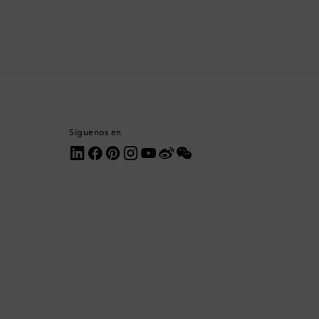
Comoras
Corea del Sur
Costa Rica
Croacia
Síguenos en
Dinamarca
Dominica
Ecuador
Egipto
Emiratos Árabes Unidos
Eslovaquia