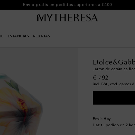
Envío gratis en pedidos superiores a €400
JE
ESTANCIAS
REBAJAS
LIFE
Diseñadores
Do
Dolce&Gabb
Jarrón de cerámica flor
original price
€ 792
incl. IVA, excl. gastos 
Envío Hoy
Haz tu pedido en
2 hor