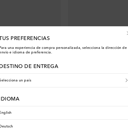
TUS PREFERENCIAS
Para una experiencia de compra personalizada, selecciona la dirección de
envío e idioma de preferencia.
DESTINO DE ENTREGA
Selecciona un país
a Casa
Dolce&Gabbana Casa
IDIOMA
original price
€ 166
English
Deutsch