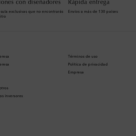
iones con diseñadores
Rápida entrega
sula exclusivas que no encontrarás
Envíos a más de 130 países
itio
eresa
Términos de uso
eresa
Política de privacidad
Empresa
otros
os inversores