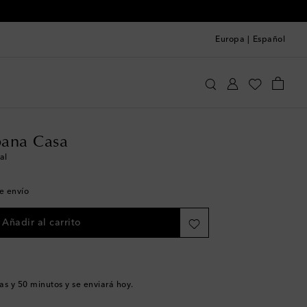
Europa
|
Español
lce&Gabbana Casa
Hogar
Decoración
Jarrones
ana Casa
al
de envío
Añadir al carrito
as y 50 minutos
y se enviará hoy.