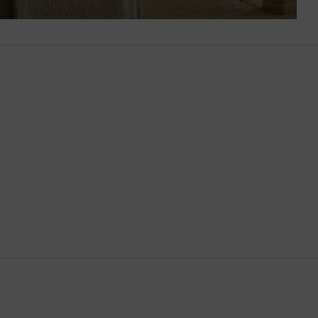
Bután
Camboya
Canadá
Catar
Chequia
Chile
China
Chipre
Colombia