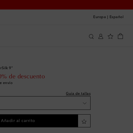
Europa
|
Español
Satisfy
Ropa
Ropa deportiva
Shorts
 a la talla
rSilk 9"
 price
0% de descuento
t
de envío
Guía de tallas
t
st
Añadir al carrito