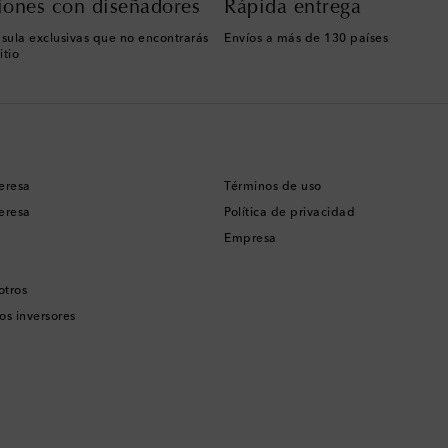
iones con diseñadores
Rápida entrega
sula exclusivas que no encontrarás
Envíos a más de 130 países
itio
eresa
Términos de uso
eresa
Política de privacidad
Empresa
otros
os inversores