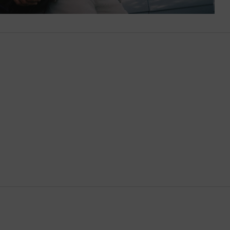
Bután
Camboya
Canadá
Catar
Chequia
Chile
China
Chipre
Colombia