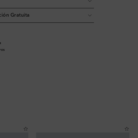
ión Gratuita
a
vos