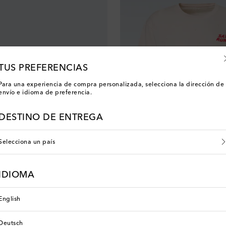
TUS PREFERENCIAS
Para una experiencia de compra personalizada, selecciona la dirección de
envío e idioma de preferencia.
DESTINO DE ENTREGA
Selecciona un país
Satisfy
IDIOMA
 price
original price
0% de descuento
€ 120
English
Deutsch