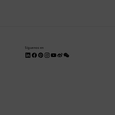
Comoras
Corea del Sur
Costa Rica
Croacia
Síguenos en
Dinamarca
Dominica
Ecuador
Egipto
Emiratos Árabes Unidos
Eslovaquia