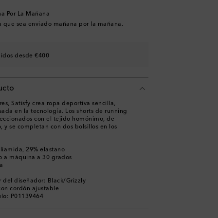
na Por La Mañana
a que sea enviado mañana por la mañana.
didos desde €400
ucto
s, Satisfy crea ropa deportiva sencilla,
sada en la tecnología. Los shorts de running
feccionados con el tejido homónimo, de
 y se completan con dos bolsillos en los
liamida, 29% elastano
o a máquina a 30 grados
a
 del diseñador: Black/Grizzly
 con cordón ajustable
ulo: P01139464