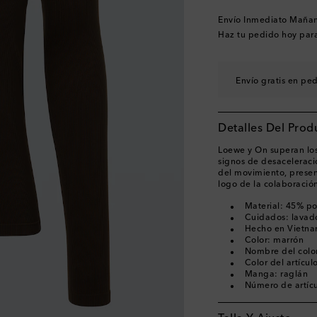
Envío Inmediato Maña
Haz tu pedido hoy par
Envío gratis en pe
Detalles Del Prod
Loewe y On superan los 
signos de desaceleració
del movimiento, prese
logo de la colaboración
Material: 45% po
Cuidados: lavad
Hecho en Vietn
Color: marrón
Nombre del color
Color del artícul
Manga: raglán
Número de artíc