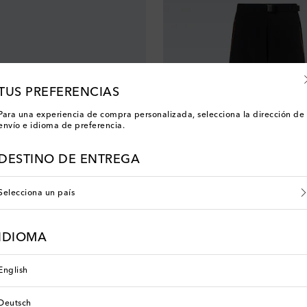
TUS PREFERENCIAS
Para una experiencia de compra personalizada, selecciona la dirección de
envío e idioma de preferencia.
DESTINO DE ENTREGA
Selecciona un país
Loewe
IDIOMA
original price
€ 480
English
Deutsch