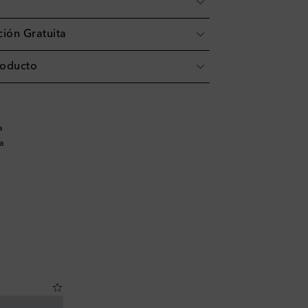
ión Gratuita
roducto
a
a