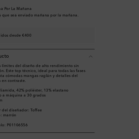
na Por La Mañana
a que sea enviado mañana por la mañana.
didos desde €400
ucto
límites del diseño de alto rendimiento sin
n. Este top técnico, ideal para todas las fases
nta cómodas mangas raglán y detalles del
 en contraste.
liamida, 42% poliéster, 13% elastano
o a máquina a 30 grados
am
 del diseñador: Toffee
o: marrón
ulo: P01106556