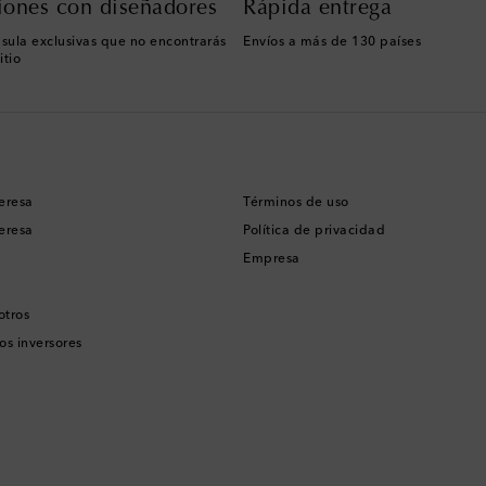
iones con diseñadores
Rápida entrega
sula exclusivas que no encontrarás
Envíos a más de 130 países
itio
eresa
Términos de uso
eresa
Política de privacidad
Empresa
otros
os inversores