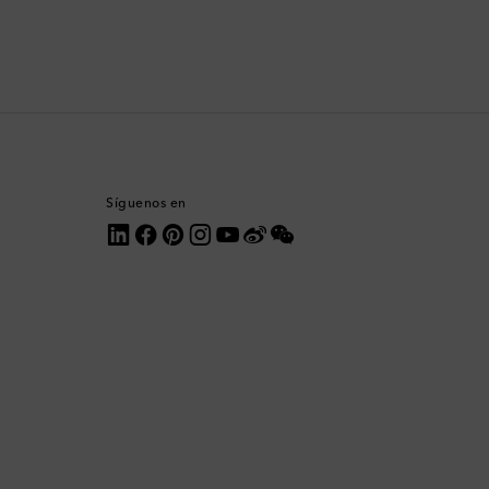
Comoras
Corea del Sur
Costa Rica
Croacia
Síguenos en
Dinamarca
Dominica
Ecuador
Egipto
Emiratos Árabes Unidos
Eslovaquia