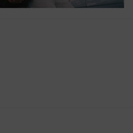
Bután
Camboya
Canadá
Catar
Chequia
Chile
China
Chipre
Colombia