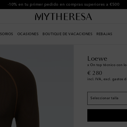
-10% en tu primer pedido en compras superiores a €500
SORIOS
OCASIONES
BOUTIQUE DE VACACIONES
REBAJAS
Hombre
Diseñadores
El tamaño corresponde
Loewe
XS / EU 44
Pocas un
x On top técnico con l
original price
€ 280
S / EU 46
Pocas uni
incl. IVA, excl. gastos 
M / EU 48
Pocas un
L / EU 50
Añadir a la
Seleccionar talla
XL / EU 52
Añadir a 