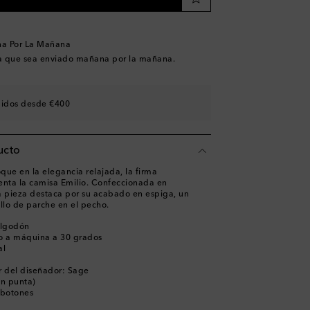
na Por La Mañana
a que sea enviado mañana por la mañana.
didos desde €400
ucto
que en la elegancia relajada, la firma
enta la camisa Emilio. Confeccionada en
a pieza destaca por su acabado en espiga, un
illo de parche en el pecho.
algodón
o a máquina a 30 grados
al
r del diseñador: Sage
en punta)
 botones