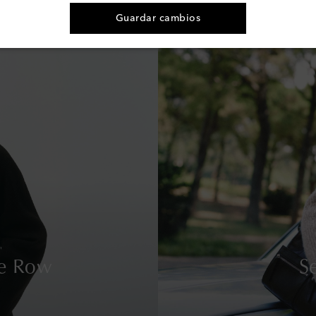
Guardar cambios
e Row
S