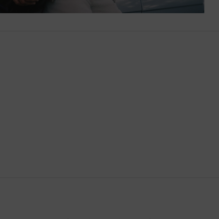
Brasil
Brunéi
Bulgaria
Bután
Camboya
Canadá
Catar
Chequia
Chile
China