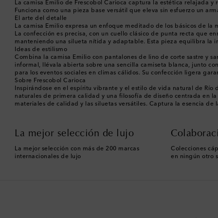
La camisa Emilio de Frescobol Carioca captura la estética relajada y
Funciona como una pieza base versátil que eleva sin esfuerzo un arma
El arte del detalle
La camisa Emilio expresa un enfoque meditado de los básicos de la mo
La confección es precisa, con un cuello clásico de punta recta que e
manteniendo una silueta nítida y adaptable. Esta pieza equilibra la i
Ideas de estilismo
Combina la camisa Emilio con pantalones de lino de corte sastre y s
informal, llévala abierta sobre una sencilla camiseta blanca, junto co
para los eventos sociales en climas cálidos. Su confección ligera gara
Sobre Frescobol Carioca
Inspirándose en el espíritu vibrante y el estilo de vida natural de Rí
naturales de primera calidad y una filosofía de diseño centrada en la 
materiales de calidad y las siluetas versátiles. Captura la esencia d
La mejor selección de lujo
Colaborac
La mejor selección con más de 200 marcas
Colecciones cáp
internacionales de lujo
en ningún otro s