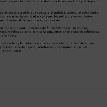
a en un suave tono verde, su silueta es a la vez moderna y atemporal.
Chipre
ido en suave algodón que aporta profundidad textural al color verde.
gas largas están rematadas con sencillos puños de un solo botón,
Colombia
onente esencial de un armario bien surtido.
bano adecuado para un brunch de fin de semana o una reunión
Comoras
a textura refinada de la camisa la convierten en una opción sofisticada
a a la noche.
Corea del Sur
re la ciudad y la costa. La marca es conocida por su uso de tejidos
lejo directo de este espíritu, mostrando un compromiso con los
al y perdurable.
Costa Rica
Croacia
Dinamarca
Dominica
Ecuador