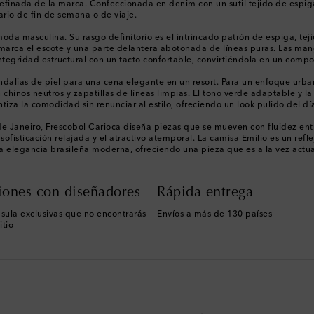
 refinada de la marca. Confeccionada en denim con un sutil tejido de espig
rio de fin de semana o de viaje.
da masculina. Su rasgo definitorio es el intrincado patrón de espiga, tej
nmarca el escote y una parte delantera abotonada de líneas puras. Las man
ntegridad estructural con un tacto confortable, convirtiéndola en un comp
andalias de piel para una cena elegante en un resort. Para un enfoque ur
n chinos neutros y zapatillas de líneas limpias. El tono verde adaptable y l
ntiza la comodidad sin renunciar al estilo, ofreciendo un look pulido del dí
o de Janeiro, Frescobol Carioca diseña piezas que se mueven con fluidez ent
sofisticación relajada y el atractivo atemporal. La camisa Emilio es un ref
e la elegancia brasileña moderna, ofreciendo una pieza que es a la vez actu
iones con diseñadores
Rápida entrega
sula exclusivas que no encontrarás
Envíos a más de 130 países
itio