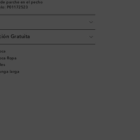
lo de parche en el pecho
ulo: P01172523
ión Gratuita
oca
ioca Ropa
les
anga larga