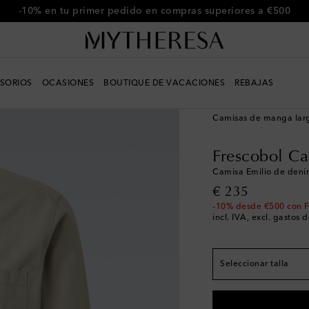
-10% en tu primer pedido en compras superiores a €500
SORIOS
OCASIONES
BOUTIQUE DE VACACIONES
REBAJAS
Hombre
Diseñadores
Camisas de manga lar
El tamaño corresponde
Frescobol Ca
S / EU 38
Pocas uni
Camisa Emilio de den
M / EU 39
original price
€ 235
L / EU 41
-10% desde €500 con 
incl. IVA, excl. gastos 
XL / EU 42
XXL / EU 43
Pocas 
Seleccionar talla
XXXL / EU 44
Últim