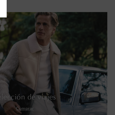
Bahamas
Bangladés
Barbados
Baréin
Bélgica
Bermudas
Bolivia
Bosnia y Herzegovina
elección de viajes
Botsuana
Comprar