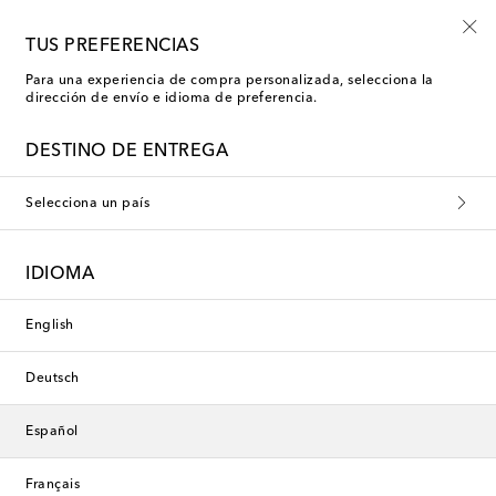
-10% en tu primer pedido en una selección
TUS PREFERENCIAS
Para una experiencia de compra personalizada, selecciona la
dirección de envío e idioma de preferencia.
Nueva temporada
DESTINO DE ENTREGA
Selecciona un país
IDIOMA
English
Deutsch
Español
Français