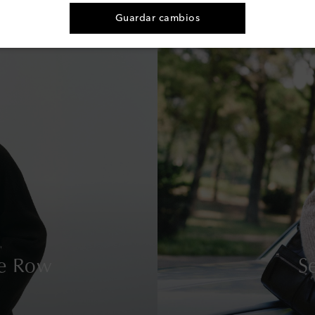
Guardar cambios
e Row
S