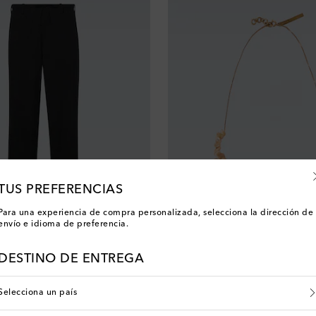
TUS PREFERENCIAS
Para una experiencia de compra personalizada, selecciona la dirección de
envío e idioma de preferencia.
n
Dries Van Noten
 price
original price
discount price
0% de descuento
€ 545
€ 218
60% de descuento
DESTINO DE ENTREGA
Selecciona un país