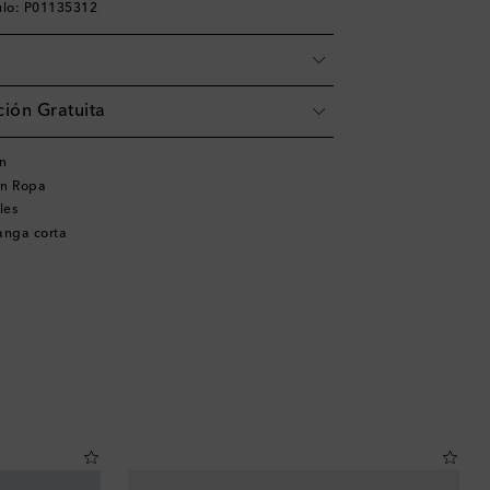
ulo: P01135312
ión Gratuita
en
en Ropa
les
anga corta