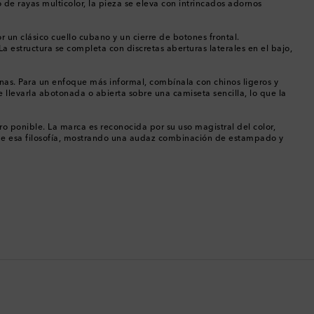
 de rayas multicolor, la pieza se eleva con intrincados adornos
Chipre
 un clásico cuello cubano y un cierre de botones frontal.
a estructura se completa con discretas aberturas laterales en el bajo,
Colombia
enas. Para un enfoque más informal, combínala con chinos ligeros y
Comoras
e llevarla abotonada o abierta sobre una camiseta sencilla, lo que la
Corea del Sur
 ponible. La marca es reconocida por su uso magistral del color,
ón de esa filosofía, mostrando una audaz combinación de estampado y
Costa Rica
Croacia
Dinamarca
Dominica
Ecuador