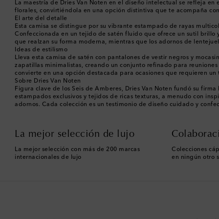
La maestría de Dries Van Noten en el diseño intelectual se refleja en
florales, convirtiéndola en una opción distintiva que te acompaña co
El arte del detalle
Esta camisa se distingue por su vibrante estampado de rayas multicolo
Confeccionada en un tejido de satén fluido que ofrece un sutil brillo
que realzan su forma moderna, mientras que los adornos de lentejuel
Ideas de estilismo
Lleva esta camisa de satén con pantalones de vestir negros y mocasin
zapatillas minimalistas, creando un conjunto refinado para reuniones 
convierte en una opción destacada para ocasiones que requieren un t
Sobre Dries Van Noten
Figura clave de los Seis de Amberes, Dries Van Noten fundó su firma
estampados exclusivos y tejidos de ricas texturas, a menudo con insp
adornos. Cada colección es un testimonio de diseño cuidado y confec
La mejor selección de lujo
Colaborac
La mejor selección con más de 200 marcas
Colecciones cáp
internacionales de lujo
en ningún otro s