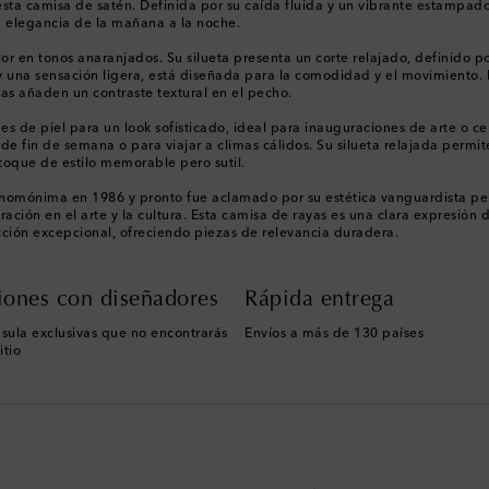
 esta camisa de satén. Definida por su caída fluida y un vibrante estampado
n elegancia de la mañana a la noche.
r en tonos anaranjados. Su silueta presenta un corte relajado, definido por
 y una sensación ligera, está diseñada para la comodidad y el movimiento. L
as añaden un contraste textural en el pecho.
es de piel para un look sofisticado, ideal para inauguraciones de arte o c
de fin de semana o para viajar a climas cálidos. Su silueta relajada permit
oque de estilo memorable pero sutil.
 homónima en 1986 y pronto fue aclamado por su estética vanguardista pero
iración en el arte y la cultura. Esta camisa de rayas es una clara expresi
ción excepcional, ofreciendo piezas de relevancia duradera.
iones con diseñadores
Rápida entrega
sula exclusivas que no encontrarás
Envíos a más de 130 países
itio