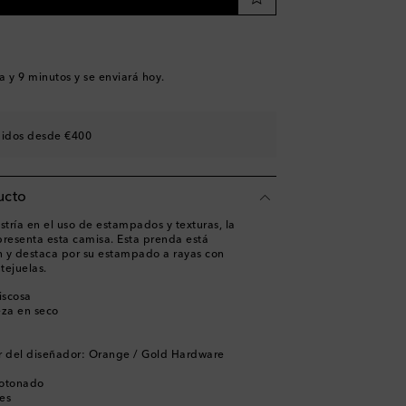
a y 9 minutos
y se enviará hoy.
didos desde €400
ucto
tría en el uso de estampados y texturas, la
presenta esta camisa. Esta prenda está
 y destaca por su estampado a rayas con
tejuelas.
iscosa
eza en seco
r del diseñador: Orange / Gold Hardware
botonado
es