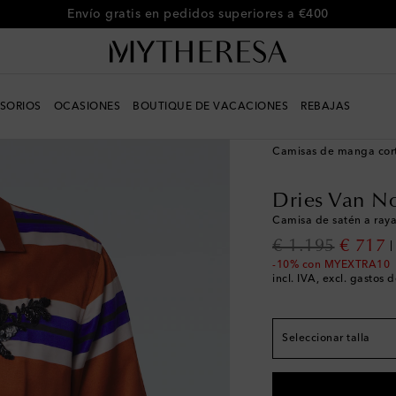
Envío gratis en pedidos superiores a €400
SORIOS
OCASIONES
BOUTIQUE DE VACACIONES
REBAJAS
Hombre
Diseñadores
Camisas de manga cor
El tamaño corresponde
Dries Van N
IT 44 / UNI XS
Últim
Camisa de satén a raya
IT 46 / UNI S
Última
original price
discoun
€ 1.195
€ 717
IT 48 / UNI M
Añadir
-10% con MYEXTRA10
incl. IVA, excl. gastos 
IT 50 / UNI L
Última
IT 52 / UNI XL
Últim
Seleccionar talla
IT 54 / UNI XXL
Últi