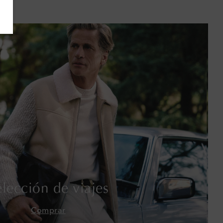
Bahamas
Bangladés
Barbados
Baréin
Bélgica
Bermudas
Bolivia
Bosnia y Herzegovina
elección de viajes
Botsuana
Comprar