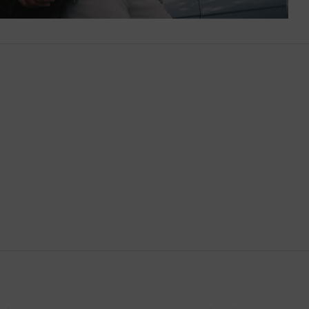
Brasil
Brunéi
Bulgaria
Bután
Camboya
Canadá
Catar
Chequia
Chile
China