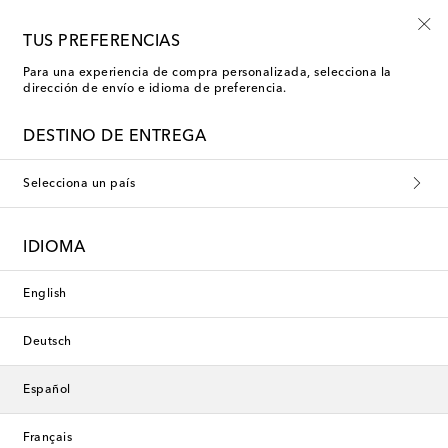
-10% en tu primer pedido en una selección
TUS PREFERENCIAS
Para una experiencia de compra personalizada, selecciona la
dirección de envío e idioma de preferencia.
Jacquemus Mocasines
DESTINO DE ENTREGA
Selecciona un país
Esta colección no está disponible
actualmente. Descubre nuestra
IDIOMA
selección de diseñadores y
novedades a continuación.
English
Deutsch
Diseñadores
Español
Novedades
Français