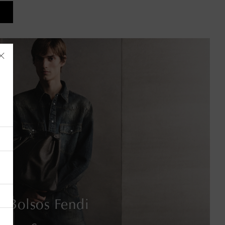
Albania
Alemania
Andorra
Antigua y Barbuda
Bolsos Fendi
Arabia Saudí