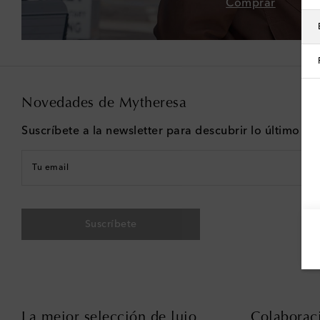
Comprar
Novedades de Mytheresa
Suscríbete a la newsletter para descubrir lo último e
Tu email
Suscríbete
La mejor selección de lujo
Colaborac