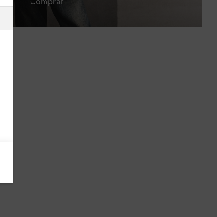
Comprar
Argelia
Argentina
Armenia
Australia
Austria
Azerbaiyán
Bahamas
Bangladés
Barbados