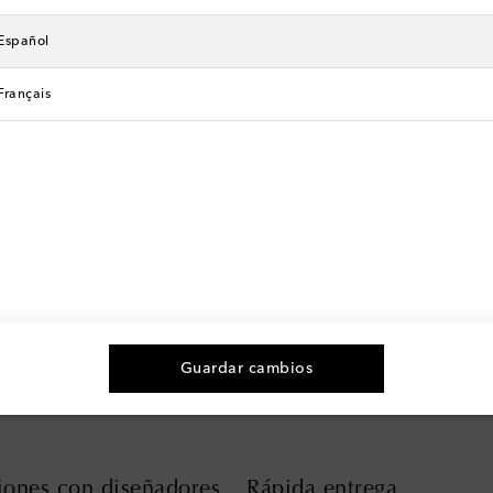
Español
Français
n moda y más
La mejor forma de comprar
Descarga la app de Mytheresa
Guardar cambios
iones con diseñadores
Rápida entrega