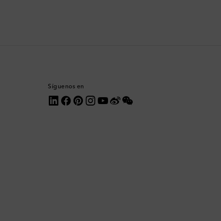
Baréin
Bélgica
Bermudas
Bolivia
Síguenos en
Bosnia y Herzegovina
Botsuana
Brasil
Brunéi
Bulgaria