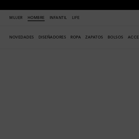
MUJER
HOMBRE
INFANTIL
LIFE
NOVEDADES
DISEÑADORES
ROPA
ZAPATOS
BOLSOS
ACCE
Hombre
Diseñadores
Jacquemus
Ropa
Chaquetas
Acolchadas