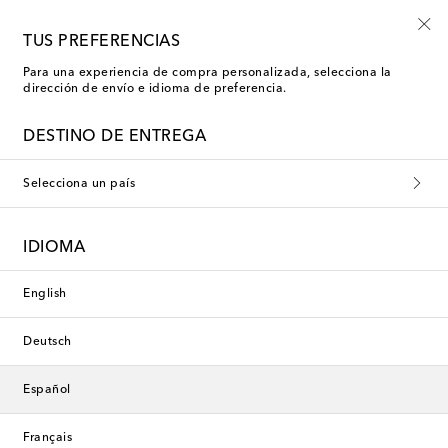
Usa el código FIRST10 en compras superiores a €500
TUS PREFERENCIAS
Para una experiencia de compra personalizada, selecciona la
dirección de envío e idioma de preferencia.
Jacquemus Camisetas de manga
DESTINO DE ENTREGA
corta
Selecciona un país
Filtros
Ordenar por
IDIOMA
nuevo
Nueva temporada
English
Deutsch
Español
Français